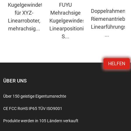
Kugelgewindetrieb
FUYU
Doppelrahmen-
für XYZ-
Mehrachsige
Riemenantrieb-
Linearroboter,
Kugelgewindespindel
Linearführungss
mehrachsig...
Linearpositionierung
...
S...
HELFEN
ÜBER UNS
Über 150 geistige Eigentumsrechte
CE FCC RoHS IP65 TÜV ISO9001
Produkte werden in 105 Ländern verkauft