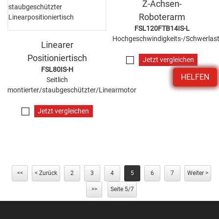
Z-Achsen-
Roboterarm
FSL120FTB14IS-L
Hochgeschwindigkeits-/Schwerlast
Linearer
Positioniertisch
Jetzt vergleichen
FSL80IS-H
HELFEN
Seitlich
montierter/staubgeschützter/Linearmotor
Jetzt vergleichen
<<
< Zurück
2
3
4
5
6
7
Weiter >
>>
Seite 5/7