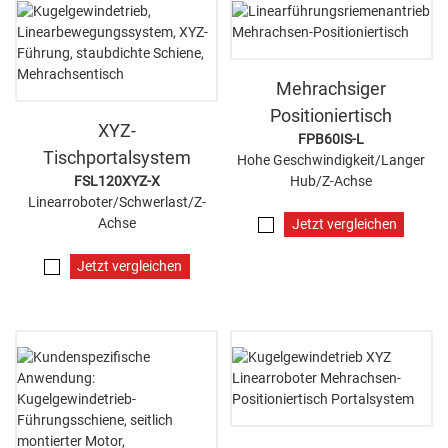
Mehrachsiger
Positioniertisch
XYZ-
FPB60IS-L
Tischportalsystem
Hohe Geschwindigkeit/Langer
FSL120XYZ-X
Hub/Z-Achse
Linearroboter/Schwerlast/Z-
Achse
Jetzt vergleichen
Jetzt vergleichen