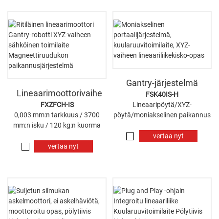
Gantry-järjestelmä
Lineaarimoottorivaihe
FSK40IS-H
FXZFCH-IS
Lineaaripöytä/XYZ-
0,003 mm:n tarkkuus / 3700
pöytä/moniakselinen paikannus
mm:n isku / 120 kg:n kuorma
vertaa nyt
vertaa nyt