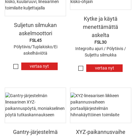
Kytke ja käytä
Suljetun silmukan
menettämättä
askelmoottori
askelta
FSL45
FSL30
Pölytiivis/Tuplakisko/Ei
Integroitu ajuri / Pölytiivis /
askelhäviötä
Suljettu silmukka
vertaa nyt
vertaa nyt
Gantry-järjestelmä
XYZ-paikannusvaihe