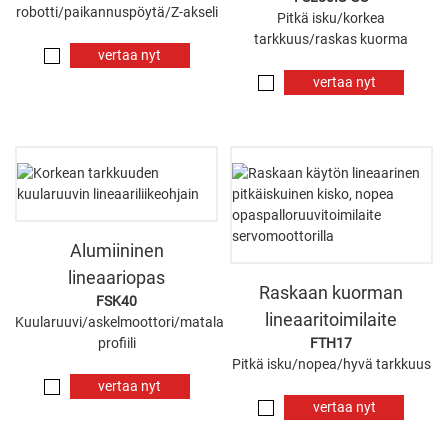
robotti/paikannuspöytä/Z-akseli
Pitkä isku/korkea
tarkkuus/raskas kuorma
vertaa nyt
vertaa nyt
Alumiininen
lineaariopas
Raskaan kuorman
FSK40
lineaaritoimilaite
Kuularuuvi/askelmoottori/matala
profiili
FTH17
Pitkä isku/nopea/hyvä tarkkuus
vertaa nyt
vertaa nyt