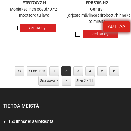
FTB17XYZ-H
FPB50IS-H2
Moniakselinen pöytä/ XYZ-
Gantry-
moottoroitu lava
järjestelmä/lineaarirobotti/hihnak
toimilaite
AUTTAA
vertaa nyt
vertaa nyt
<<
< Edellinen
1
2
3
4
5
6
Seuraava >
>>
Sivu 2 / 11
TIETOA MEISTÄ
Yli 150 immateriaalioikeutta