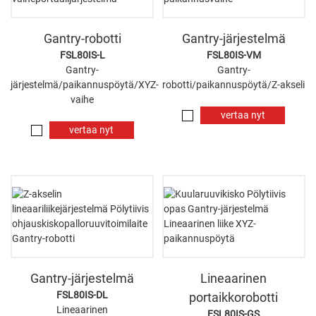
Gantry-robotti
Gantry-järjestelmä
FSL80IS-L
FSL80IS-VM
Gantry-
Gantry-
järjestelmä/paikannuspöytä/XYZ-
robotti/paikannuspöytä/Z-akseli
vaihe
vertaa nyt
vertaa nyt
Gantry-järjestelmä
Lineaarinen
FSL80IS-DL
portaikkorobotti
Lineaarinen
FSL80IS-GS