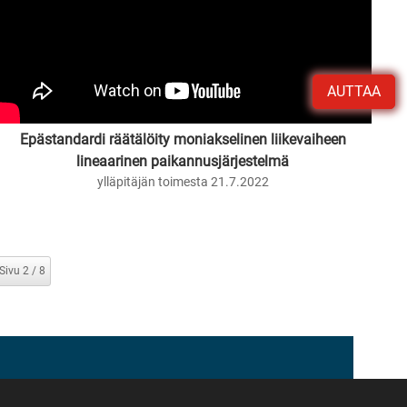
AUTTAA
Epästandardi räätälöity moniakselinen liikevaiheen
lineaarinen paikannusjärjestelmä
ylläpitäjän toimesta 21.7.2022
Sivu 2 / 8