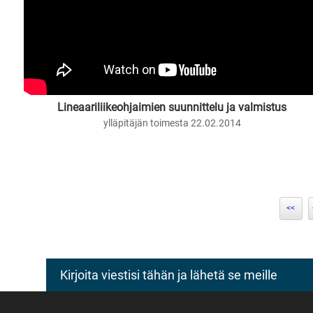
Lineaariliikeohjaimien suunnittelu ja valmistus
ylläpitäjän toimesta 22.02.2014
<<
Kirjoita viestisi tähän ja lähetä se meille