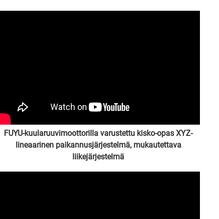
FUYU-kuularuuvimoottorilla varustettu kisko-opas XYZ-
lineaarinen paikannusjärjestelmä, mukautettava
liikejärjestelmä
ylläpitäjän toimesta 22.3.2022