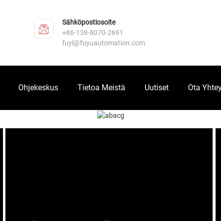
Sähköpostiosoite
+86-138-8070-2691
fuyl@fuyuautomation.com
Ohjekeskus
Tietoa Meistä
Uutiset
Ota Yhtey