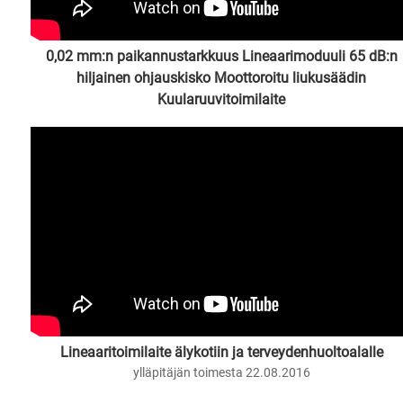
0,02 mm:n paikannustarkkuus Lineaarimoduuli 65 dB:n
hiljainen ohjauskisko Moottoroitu liukusäädin
Kuularuuvitoimilaite
ylläpitäjän toimesta 23.6.2012
Lineaaritoimilaite älykotiin ja terveydenhuoltoalalle
ylläpitäjän toimesta 22.08.2016