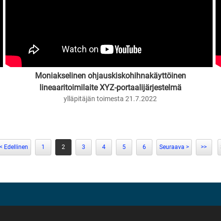
Moniakselinen ohjauskiskohihnakäyttöinen
lineaaritoimilaite XYZ-portaalijärjestelmä
ylläpitäjän toimesta 21.7.2022
< Edellinen
1
2
3
4
5
6
Seuraava >
>>