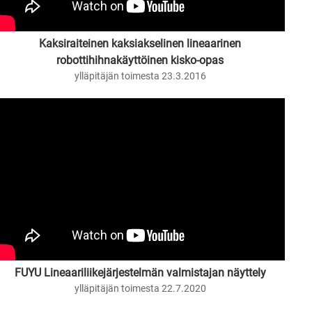
Kaksiraiteinen kaksiakselinen lineaarinen
robottihihnakäyttöinen kisko-opas
ylläpitäjän toimesta 23.3.2016
FUYU Lineaariliikejärjestelmän valmistajan näyttely
ylläpitäjän toimesta 22.7.2020