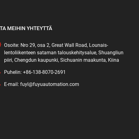
TA MEIHIN YHTEYTTÄ
Osoite: Nro 29, osa 2, Great Wall Road, Lounais-
lentoliikenteen sataman talouskehitysalue, Shuangliun
piiri, Chengdun kaupunki, Sichuanin maakunta, Kiina
Puhelin: +86-138-8070-2691
E-mail: fuyl@fuyuautomation.com