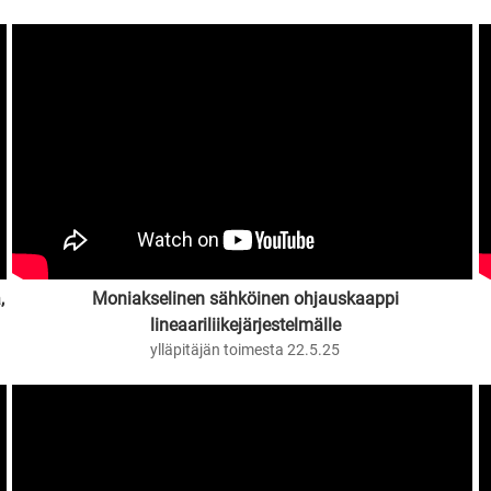
,
Moniakselinen sähköinen ohjauskaappi
lineaariliikejärjestelmälle
ylläpitäjän toimesta 22.5.25