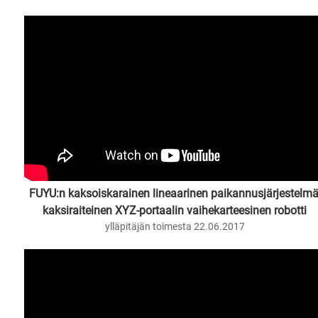
FUYU:n kaksoiskarainen lineaarinen paikannusjärjestelmä
kaksiraiteinen XYZ-portaalin vaihekarteesinen robotti
ylläpitäjän toimesta 22.06.2017