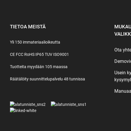
TIETOA MEISTÄ
MUKAU
VALIK
Yli 150 immateriaalioikeutta
Ota yht
CE FCC RoHS IP65 TUV ISO9001
Demovi
Tuotteita myydään 105 maassa
Usein k
Räätälöity suunnittelupalvelu 48 tunnissa
kysymy
Manuaa