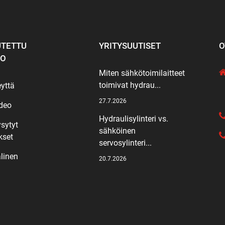
TETTU
YRITYSUUTISET
O
KO
Miten sähkötoimilaitteet
toimivat hydrau...
eyttä
27.7.2026
deo
Hydraulisylinteri vs.
ysytyt
sähköinen
kset
servosylinteri...
linen
20.7.2026