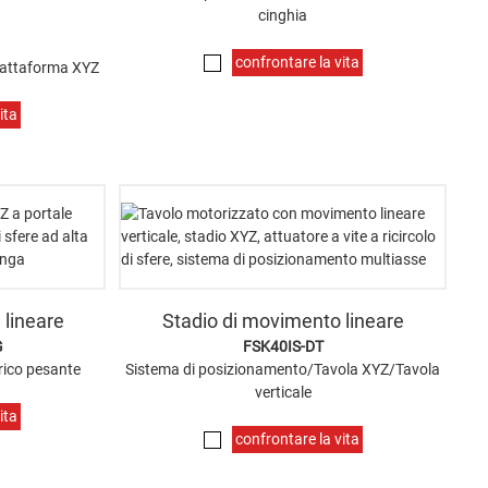
cinghia
confrontare la vita
piattaforma XYZ
ita
 lineare
Stadio di movimento lineare
G
FSK40IS-DT
rico pesante
Sistema di posizionamento/Tavola XYZ/Tavola
verticale
ita
confrontare la vita