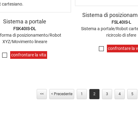
Sistema di posiziona
Sistema a portale
FSL40IS-L
FSK40IS-DL
Sistema a portale/Robot cart
aforma di posizionamento/Robot
ricircolo di sfere
XYZ/Movimento lineare
confrontare la v
confrontare la vita
<<
< Precedente
1
2
3
4
5