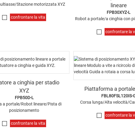
ultiasse/Stazione motorizzata XYZ
lineare
FPB30XYZ-L
confrontare la vita
Robot a portale/a cinghia con 
confrontare la v
atore a cinghia per stadio
Piattaforma a portale
XYZ
FBL80FSL120IS-
FPB50D-L
Corsa lunga/Alta velocità/Ca
 a portale/Robot lineare/Pista di
posizionamento
confrontare la v
confrontare la vita