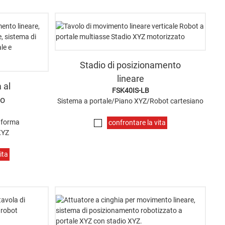
Stadio di posizionamento
lineare
 al
FSK40IS-LB
to
Sistema a portale/Piano XYZ/Robot cartesiano
taforma
confrontare la vita
XYZ
ita