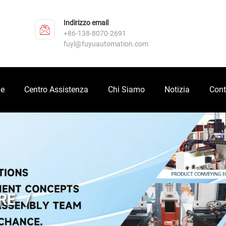
Indirizzo email
+86-138-8070-2691
fuyl@fuyuautomation.com
ne
Centro Assistenza
Chi Siamo
Notizia
Cont
RE