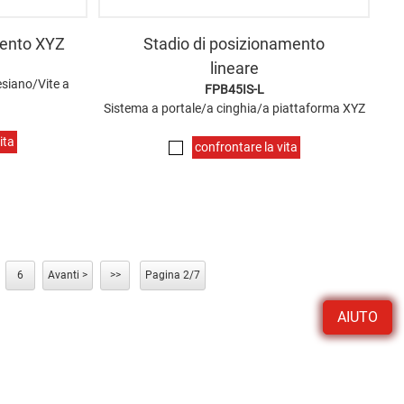
mento XYZ
Stadio di posizionamento
lineare
esiano/Vite a
FPB45IS-L
Sistema a portale/a cinghia/a piattaforma XYZ
ita
confrontare la vita
6
Avanti >
>>
Pagina 2/7
AIUTO