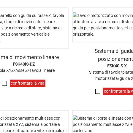
Sistema di guida
ema di movimento lineare
posizionamen
FSK40IS-DZ
FSK40IS-X
ola XYZ/Asse Z/Tavola lineare
Sistema di tavola/piat
motorizzata/guida 
confrontare la vita
confrontare la v