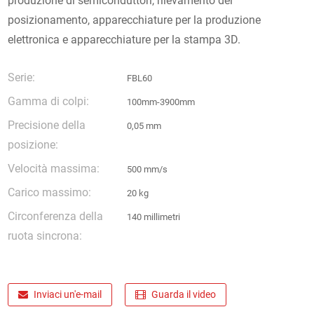
produzione di semiconduttori, rilevamento del
posizionamento, apparecchiature per la produzione
elettronica e apparecchiature per la stampa 3D.
Serie:
FBL60
Gamma di colpi:
100mm-3900mm
Precisione della
0,05 mm
posizione:
Velocità massima:
500 mm/s
Carico massimo:
20 kg
Circonferenza della
140 millimetri
ruota sincrona:
Inviaci un'e-mail
Guarda il video