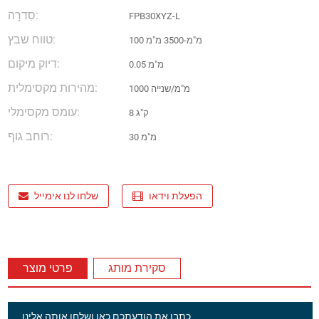
סִדרָה:
FPB30XYZ-L
טווח שבץ:
100 מ"מ-3500 מ"מ
דיוק מיקום:
0.05 מ"מ
מהירות מקסימלית:
1000 מ"מ/שנייה
עומס מקסימלי:
8 ק"ג
רוחב גוף:
30 מ"מ
הפעלת וידאו
שלחו לנו אימייל
סקירת מותג
פרטי מוצר
כתבו את הודעתכם כאן ושלחו אותה אלינו