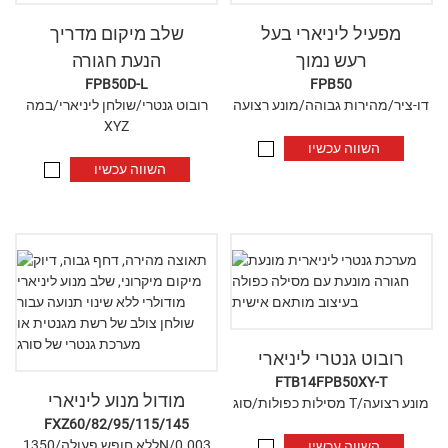
מפעיל ליניארי בעל
שלב מיקום מדריך
רעש נמוך
הנעת חגורה
FPB50D-L
FPB50
דו-ציר/מהירות גבוהה/מונע רצועה
רובוט גנטרי/שולחן ליניארי/במה
XYZ
השווה עכשיו
השווה עכשיו
רובוט גנטרי ליניארי
FTB14FPB50XY-T
מודול מנוע ליניארי
מסילות כפולות/סוג T/מונע רצועה
FXZ60/82/95/115/145
ללא חופש פעולה/1350N/0.003
השווה עכשיו