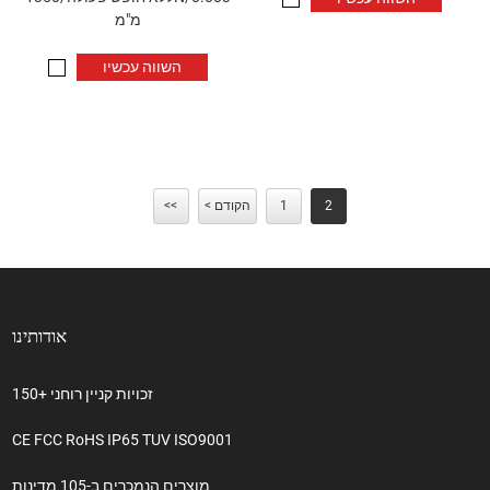
מ"מ
השווה עכשיו
2
1
< הקודם
<<
אודותינו
150+ זכויות קניין רוחני
CE FCC RoHS IP65 TUV ISO9001
מוצרים הנמכרים ב-105 מדינות