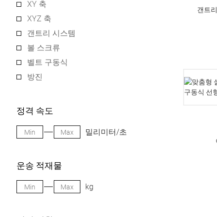
XY 축
갠트리
XYZ 축
갠트리 시스템
볼 스크류
벨트 구동식
방진
정격 속도
밀리미터/초
운송 적재물
kg