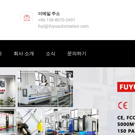
이메일 주소
+86-138-8070-2691
fuyl@fuyuautomation.com
터
회사 소개
소식
문의하기