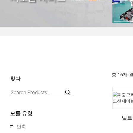
총 16개 
찾다
모듈 유형
벨트
단축