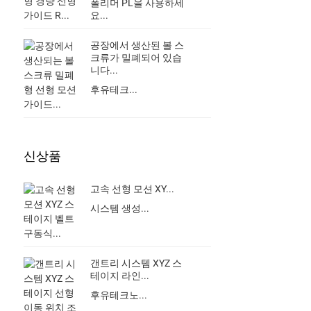
폴리머 PL을 사용하세
요...
공장에서 생산된 볼 스
크류가 밀폐되어 있습
니다...
후유테크...
신상품
고속 선형 모션 XY...
시스템 생성...
갠트리 시스템 XYZ 스
테이지 라인...
후유테크노...