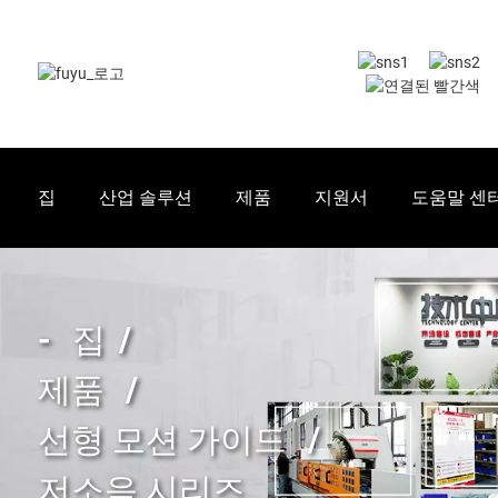
집
산업 솔루션
제품
지원서
도움말 센
집
제품
선형 모션 가이드
저소음 시리즈