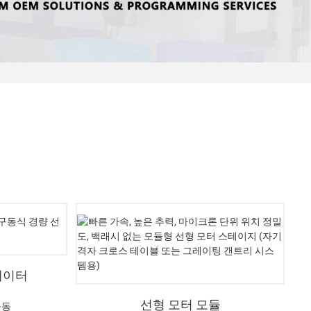
에이터
선형 모터 모듈
구동