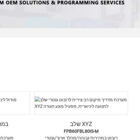
שלב XYZ
במה 
FPB60FBL80IS-M
רובוט במהירות גבוהה/מהלך ארוך/גנטרי
מערכת 