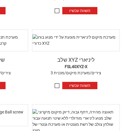
השווה עכשיו
שלב XYZ ליניארי
של
FSL40XYZ-X
3 צירים/מערכת מיקום/מכנית
שולחן YZ/3
השווה עכשיו