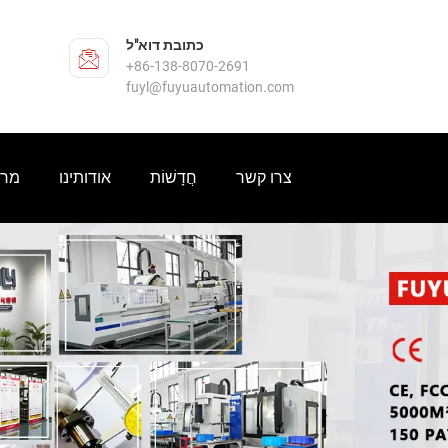
כתובת דוא"ל
‎+86-138-8070-2691
fuyl@fuyuautomation.com
צרו קשר
חֲדָשׁוֹת
אודותינו
מרכ