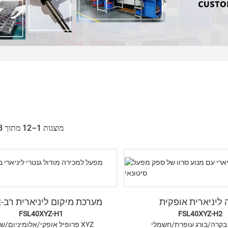
מוצגות 1–12 מתוך 148 תוצאות
ליניארית אופקית
מערכת מיקום ליניארית רב-צ
FSL40XYZ-H1
FSL40XYZ-H2
בקרה/בורג עופרת/חשמלי
פרופיל אופקי/אלומיניום/שולחן XYZ