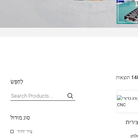
לְחַפֵּשׂ
סוג מודול
ירית
ציר יחיד