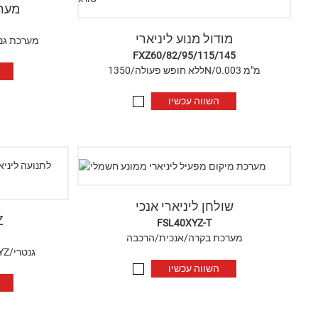
מערכ
מודול מנוע ליניארי
רובוט ליניארי/במה XYZ/מע
FXZ60/82/95/115/145
ללא חופש פעולה/1350N/0.003 מ"מ
השווה עכשיו
שולחן ליניארי אנכי
של
FSL40XYZ-T
מערכת בקרה/אנכית/הרכבה
רובוט מדריך ממונע/במה XYZ/גנטרי
השווה עכשיו