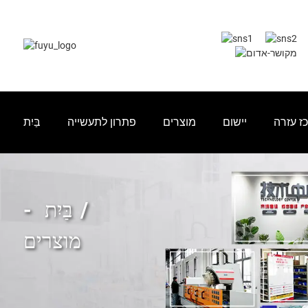
ז עזרה
יישום
מוצרים
פתרון לתעשייה
בַּיִת
בַּיִת
מוצרים