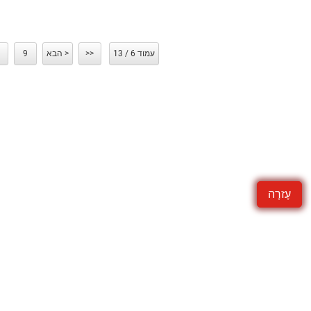
עמוד 6 / 13
>>
הבא >
9
עֶזרָה