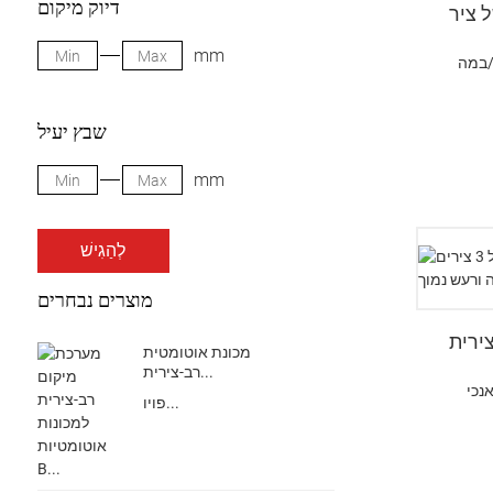
דיוק מיקום
mm
שבץ יעיל
mm
לְהַגִישׁ
מוצרים נבחרים
ירית
מכונת אוטומטית
רב-צירית...
פויו...