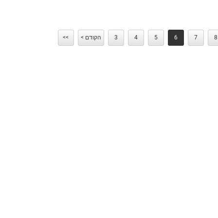
8
7
6
5
4
3
< הקודם
<<