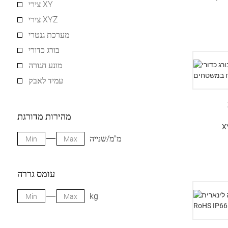
צירי XY
צירי XYZ
מערכת גנטרי
בורג כדורי
מונע חגורה
עמיד לאבק
מהירות מדורגת
מ"מ/שנייה
עומס גררה
kg