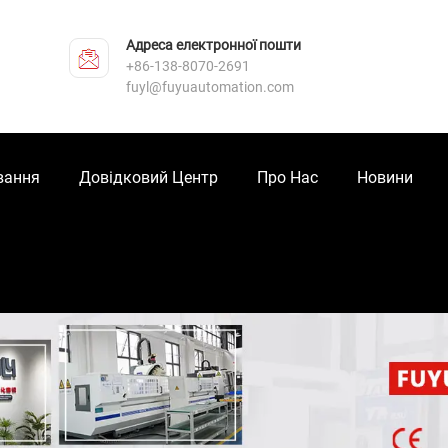
Адреса електронної пошти
+86-138-8070-2691
fuyl@fuyuautomation.com
вання
Довідковий Центр
Про Нас
Новини