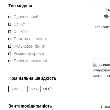
Тип модуля
Б
лі
Одноосьовий
Осі XY
Горизонт
Осі XYZ
Портальна система
Кульковий гвинт
Ремінний привід
Пилонепроникний
Номінальна швидкість
мм/с
Вантажопідйомність
Стол