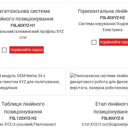
агатоосьова система
Горизонтальна ліній
FSL40XYZ-H2
нійного позиціонування
Система керування/Ходов
FSL40XYZ-H1
Електрика
альний/алюмінієвий профіль/XYZ
стіл
порівняйте за
порівняйте зараз
Таблиця лінійного
Етап лінійног
позиціонування
позиціонуван
FSL120XYZ-H2
FSL80XYZ-X
ик XYZ/3-осьовий/Пилозахист
Стіл XYZ/3 осі/Водонеп