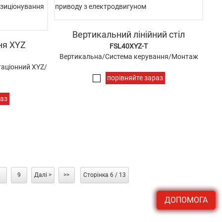
Вертикальний лінійний стіл
ня XYZ
FSL40XYZ-T
Вертикальна/Система керування/Монтаж
аціонний XYZ/
порівняйте зараз
раз
8
9
Далі >
>>
Сторінка 6 / 13
ДОПОМОГА