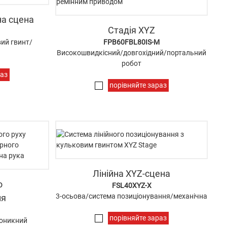
на сцена
Стадія XYZ
ий гвинт/
FPB60FBL80IS-M
Високошвидкісний/довгохідний/портальний
робот
раз
порівняйте зараз
Лінійна XYZ-сцена
о
FSL40XYZ-X
3-осьова/система позиціонування/механічна
ня
порівняйте зараз
роникний