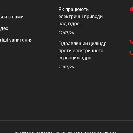
Як працюють
електричні приводи
ься з нами
над гідро...
ідео
27/07/26
тіші запитання
Гідравлічний циліндр
проти електричного
сервоциліндра...
20/07/26