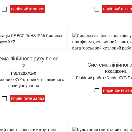
порівняйте зараз
порівняйте за
ема лінійного руху по осі
Система лінійного
Z
FSK40IS-HL
FSL120XYZ-X
Лінійний робот/Стейп XYZ/Га
ьовий/XYZ-столик/стіл лінійного
позиціонування
порівняйте за
порівняйте зараз