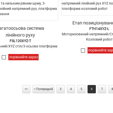
Етап позиціонуван
агатоосьова система
FTH14XYZ-L
Моторизований напрямний/Ст
лінійного руху
Козловий робот
FSL120XYZ-T
ний/XYZ стіл/3-осьова платформа
порівняйте за
порівняйте зараз
<<
< Попередній
3
4
5
6
7