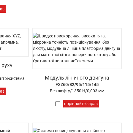
раз
 руху
Модуль лінійного двигуна
нтрі-система
FXZ60/82/95/115/145
Без люфту/1350 Н/0,003 мм
раз
порівняйте зараз