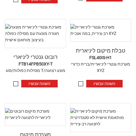
טבלת מיקום ליניארית
רובוט גנטרי ליניארי
FSL40IS-H1
מערכת גנטרי ליניארית/בריח כדורי
FTB14FPB50XY-T
XYZ
מסילות כפולות/סוג T/מונע רצועה
השווה עכשיו
השווה עכשיו
מערכת מיקום