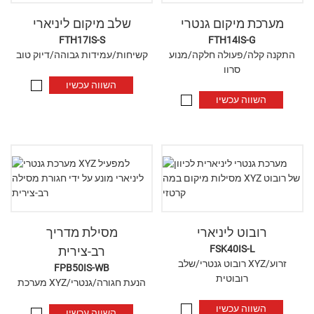
מערכת מיקום גנטרי
שלב מיקום ליניארי
FTH17IS-S
FTH14IS-G
התקנה קלה/פעולה חלקה/מנוע
קשיחות/עמידות גבוהה/דיוק טוב
סרוו
השווה עכשיו
השווה עכשיו
רובוט ליניארי
מסילת מדריך
FSK40IS-L
רב-צירית
רובוט גנטרי/שלב XYZ/זרוע
FPB50IS-WB
רובוטית
מערכת XYZ/הנעת חגורה/גנטרי
השווה עכשיו
השווה עכשיו