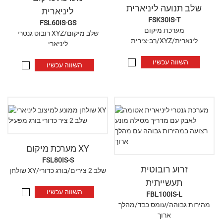
שלב תנועה ליניארית
ליניארית
FSK30IS-T
FSL60IS-GS
מערכת מיקום
רובוט גנטרי XYZ/שלב מיקום
רב-צירית/XYZ/לינארית
ליניארי
השווה עכשיו
השווה עכשיו
מערכת מיקום XY
FSL80IS-S
זרוע רובוטית
שולחן XY/שלב 2 צירים/בורג כדורי
תעשייתית
השווה עכשיו
FBL100IS-L
מהירות גבוהה/עומס כבד/מהלך
ארוך