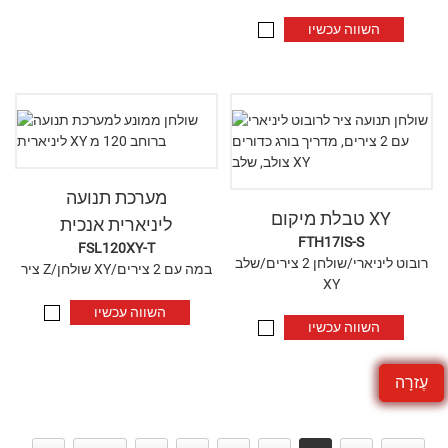
השווה עכשיו
מערכת תנועה
טבלת מיקום XY
ליניארית אנכית
FTH17IS-S
FSL120XY-T
רובוט ליניארי/שולחן 2 צירים/שלב
ציר Z/שולחן XY/במה עם 2 צירים
XY
השווה עכשיו
השווה עכשיו
עֶזרָה