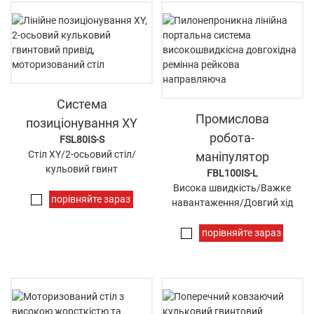
Система
Промислова
позиціонування XY
робота-
FSL80IS-S
Стіл XY/2-осьовий стіл/
маніпулятор
кульовий гвинт
FBL100IS-L
Висока швидкість/Важке
порівняйте зараз
навантаження/Довгий хід
порівняйте зараз