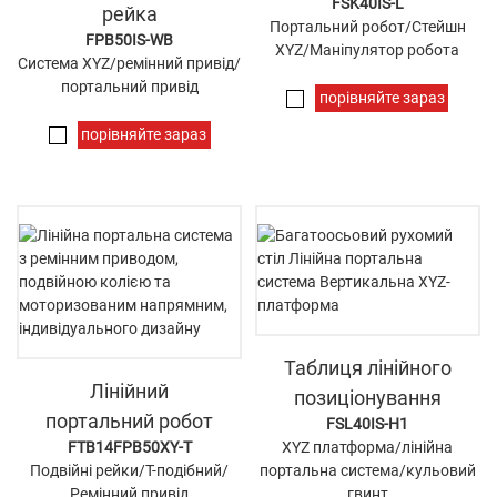
FSK40IS-L
рейка
Портальний робот/Стейшн
FPB50IS-WB
XYZ/Маніпулятор робота
Система XYZ/ремінний привід/
портальний привід
порівняйте зараз
порівняйте зараз
Таблиця лінійного
Лінійний
позиціонування
портальний робот
FSL40IS-H1
FTB14FPB50XY-T
XYZ платформа/лінійна
Подвійні рейки/Т-подібний/
портальна система/кульовий
Ремінний привід
гвинт