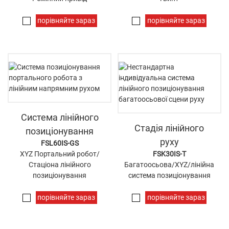
порівняйте зараз
порівняйте зараз
Система лінійного
Стадія лінійного
позиціонування
руху
FSL60IS-GS
XYZ Портальний робот/
FSK30IS-T
Стаціона лінійного
Багатоосьова/XYZ/лінійна
позиціонування
система позиціонування
порівняйте зараз
порівняйте зараз