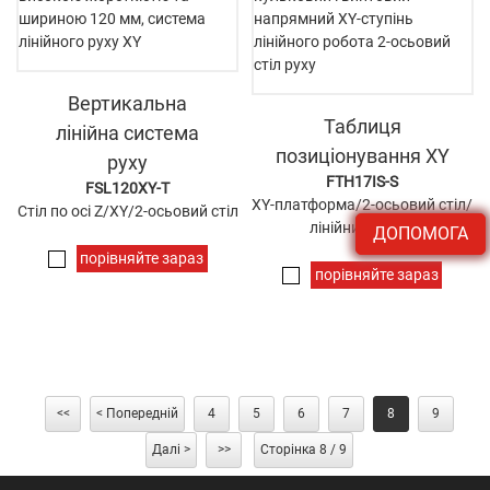
Вертикальна
Таблиця
лінійна система
позиціонування XY
руху
FTH17IS-S
FSL120XY-T
XY-платформа/2-осьовий стіл/
Стіл по осі Z/XY/2-осьовий стіл
лінійний робот
ДОПОМОГА
порівняйте зараз
порівняйте зараз
<<
< Попередній
4
5
6
7
8
9
Далі >
>>
Сторінка 8 / 9