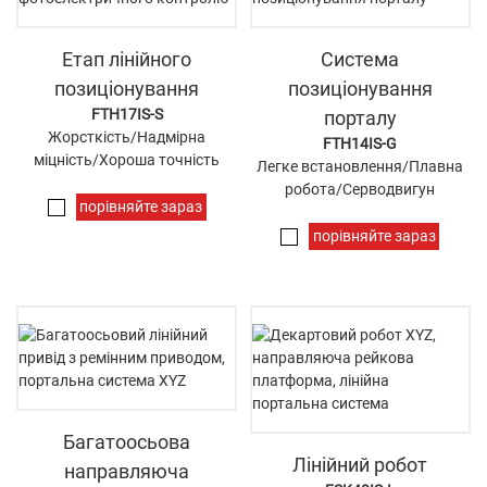
Етап лінійного
Система
позиціонування
позиціонування
FTH17IS-S
порталу
Жорсткість/Надмірна
FTH14IS-G
міцність/Хороша точність
Легке встановлення/Плавна
робота/Серводвигун
порівняйте зараз
порівняйте зараз
Багатоосьова
Лінійний робот
направляюча