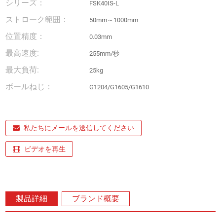
シリーズ：
FSK40IS-L
ストローク範囲：
50mm～1000mm
位置精度：
0.03mm
最高速度:
255mm/秒
最大負荷:
25kg
ボールねじ：
G1204/G1605/G1610
私たちにメールを送信してください
ビデオを再生
製品詳細
ブランド概要