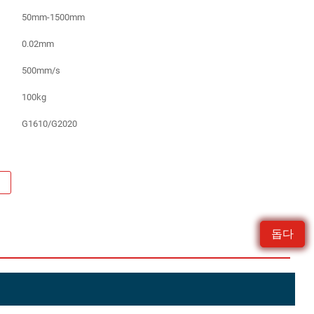
50mm-1500mm
0.02mm
500mm/s
100kg
G1610/G2020
요
돕다