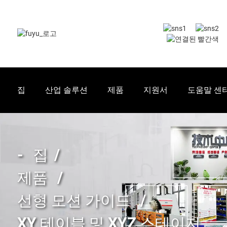
집
산업 솔루션
제품
지원서
도움말 센
집
제품
선형 모션 가이드
XY 테이블 및 XYZ 스테이지