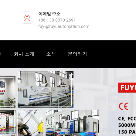
이메일 주소
+86-138-8070-2691
fuyl@fuyuautomation.com
터
회사 소개
소식
문의하기