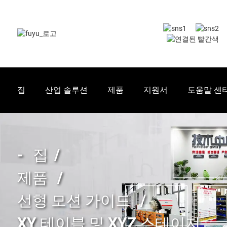
집
산업 솔루션
제품
지원서
도움말 센
집
제품
선형 모션 가이드
XY 테이블 및 XYZ 스테이지