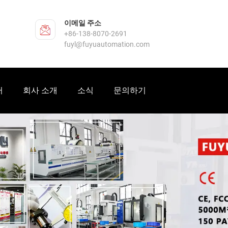
이메일 주소
+86-138-8070-2691
fuyl@fuyuautomation.com
터
회사 소개
소식
문의하기