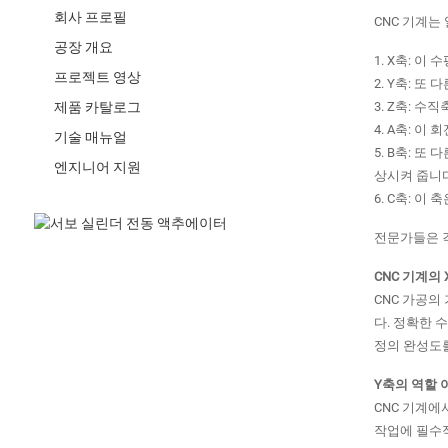
회사 프로필
CNC 기계는
공장 개요
1. X축: 
프로젝트 영상
2. Y축: 
제품 카탈로그
3. Z축: 
4. A축: 
기술 매뉴얼
5. B축: 
엔지니어 지원
상시켜 줍니다
6. C축: 
전문가들은 각
CNC 기계의 
CNC 가공의
다. 정확한 
정의 완성도
Y축의 역할
CNC 기계에
작업에 필수적