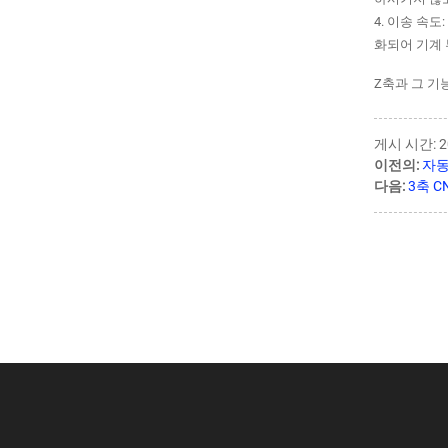
4. 이송 속
화되어 기계
Z축과 그 기
게시 시간: 2
이전의:
자동
다음:
3축 