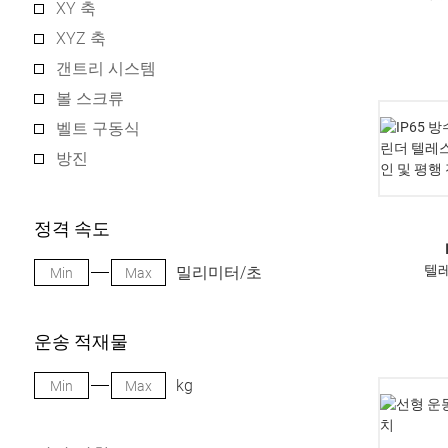
XY 축
XYZ 축
갠트리 시스템
볼 스크류
벨트 구동식
방진
정격 속도
텔
밀리미터/초
운송 적재물
kg