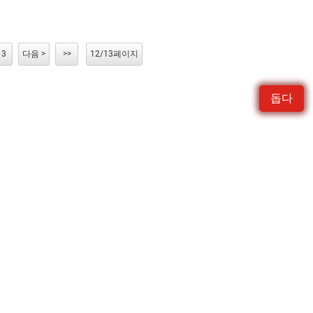
13
다음 >
>>
12/13페이지
돕다