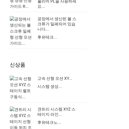
폴리머 PL을 사용하세
요...
공장에서 생산된 볼 스
크류가 밀폐되어 있습
니다...
후유테크...
신상품
고속 선형 모션 XY...
시스템 생성...
갠트리 시스템 XYZ 스
테이지 라인...
후유테크노...