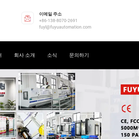
이메일 주소
+86-138-8070-2691
fuyl@fuyuautomation.com
터
회사 소개
소식
문의하기