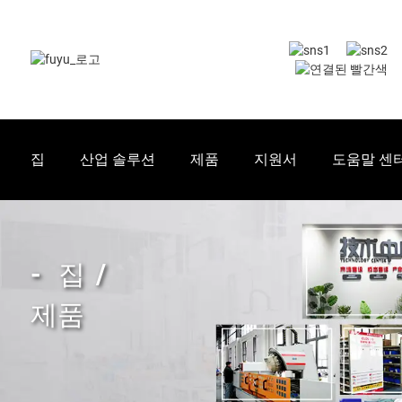
집
산업 솔루션
제품
지원서
도움말 센
집
제품