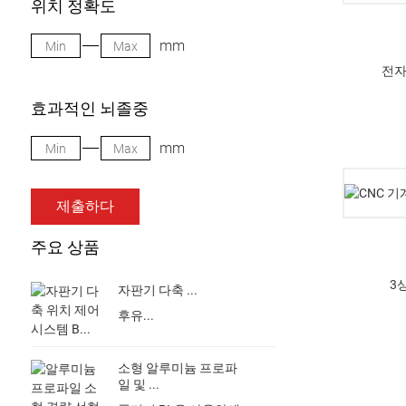
위치 정확도
mm
전자
효과적인 뇌졸중
mm
제출하다
주요 상품
3
자판기 다축 ...
후유...
소형 알루미늄 프로파
일 및 ...