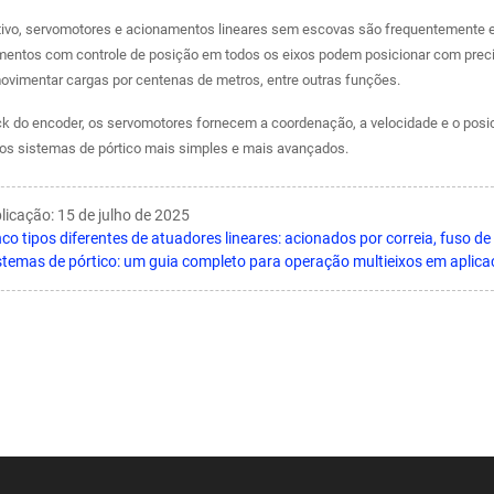
ivo, servomotores e acionamentos lineares sem escovas são frequentemente
entos com controle de posição em todos os eixos podem posicionar com preci
movimentar cargas por centenas de metros, entre outras funções.
 do encoder, os servomotores fornecem a coordenação, a velocidade e o posici
s sistemas de pórtico mais simples e mais avançados.
licação: 15 de julho de 2025
nco tipos diferentes de atuadores lineares: acionados por correia, fuso d
stemas de pórtico: um guia completo para operação multieixos em aplicaç