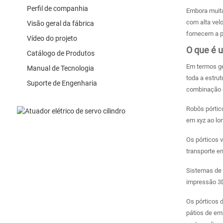
Perfil de companhia
Embora muita
com alta vel
Visão geral da fábrica
fornecem a pr
Vídeo do projeto
O que é 
Catálogo de Produtos
Em termos ge
Manual de Tecnologia
toda a estrut
Suporte de Engenharia
combinação 
Robôs pórtic
em xyz ao lo
Os pórticos 
transporte e
Sistemas de 
impressão 3D
Os pórticos 
pátios de em