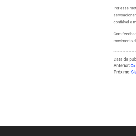
Por esse mot
servoacionam
confiável e 
Com feedback
movimento do
Data da pub
Anterior:
Ci
Próximo:
Si