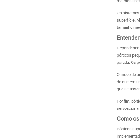
motores line
Os sistemas 
superfície. 
tamanho médi
Entenden
Dependendo d
pórticos peq
parada. Os p
O modo de as
do que em um
que se assem
Por fim, pór
servoaciona
Como os 
Pórticos sup
implementado