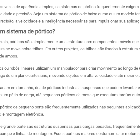
s vezes de aparência simples, os sistemas de pórtico frequentemente exigem p
ocidade e precisão. Seja um sistema de pórtico de baixo curso ou um modelo to
ecisão, a velocidade e a inteligência necessárias para impulsionar sua aplicaç
um sistema de pórtico?
rais, pórticos são simplesmente uma estrutura com componentes móveis que s
ura se move sobre trilhos. Em outros projetos, os trilhos são fixados à estrutu
de ambos.
os ou robôs lineares utilizam um manipulador para criar movimento ao longo de
ngo de um plano cartesiano, movendo objetos em alta velocidade e até mesmo 
variam em tamanho, desde pórticos industriais suspensos que podem levantar 
m um pátio de carga, até pequenos pórticos de mesa que executam tarefas aut
pórtico de pequeno porte são frequentemente utilizados nas seguintes aplicaç
 e montagem eletrônica.
de grande porte são estruturas suspensas para cargas pesadas, frequentement
barque e linhas de montagem. Esses pórticos maiores costumam usar motores 