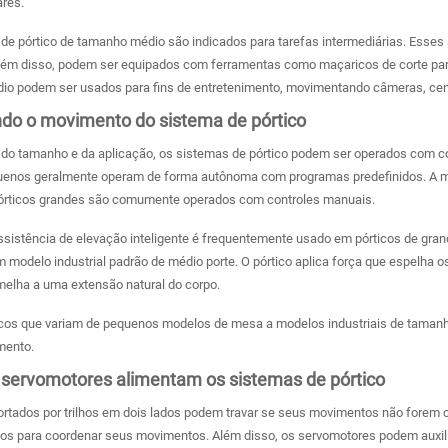
ares.
de pórtico de tamanho médio são indicados para tarefas intermediárias. Esses
Além disso, podem ser equipados com ferramentas como maçaricos de corte par
o podem ser usados ​​para fins de entretenimento, movimentando câmeras, cen
do o movimento do sistema de pórtico
o tamanho e da aplicação, os sistemas de pórtico podem ser operados com cont
uenos geralmente operam de forma autônoma com programas predefinidos. A maio
órticos grandes são comumente operados com controles manuais.
sistência de elevação inteligente é frequentemente usado em pórticos de gran
 modelo industrial padrão de médio porte. O pórtico aplica força que espelha 
elha a uma extensão natural do corpo.
ticos que variam de pequenos modelos de mesa a modelos industriais de tamanh
mento.
servomotores alimentam os sistemas de pórtico
ortados por trilhos em dois lados podem travar se seus movimentos não forem 
s para coordenar seus movimentos. Além disso, os servomotores podem auxilia