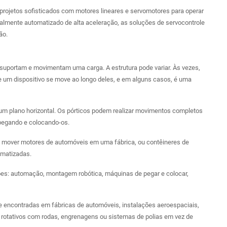
rojetos sofisticados com motores lineares e servomotores para operar
talmente automatizado de alta aceleração, as soluções de servocontrole
ão.
uportam e movimentam uma carga. A estrutura pode variar. Às vezes,
ra e um dispositivo se move ao longo deles, e em alguns casos, é uma
 um plano horizontal. Os pórticos podem realizar movimentos completos
pegando e colocando-os.
e mover motores de automóveis em uma fábrica, ou contêineres de
omatizadas.
ões: automação, montagem robótica, máquinas de pegar e colocar,
e encontradas em fábricas de automóveis, instalações aeroespaciais,
rotativos com rodas, engrenagens ou sistemas de polias em vez de