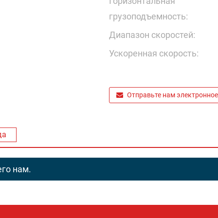
Горизонтальная
грузоподъемность:
Диапазон скоростей:
Ускоренная скорость:
Отправьте нам электронное
да
го нам.