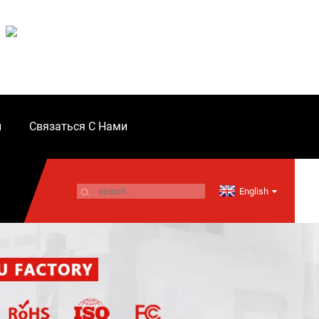
и
Связаться С Нами
English