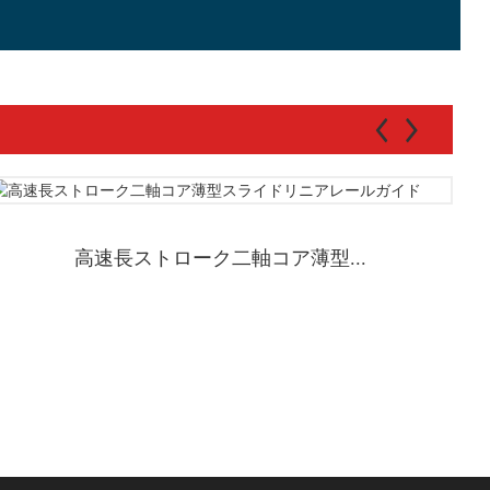
高速長ストローク二軸コア薄型...