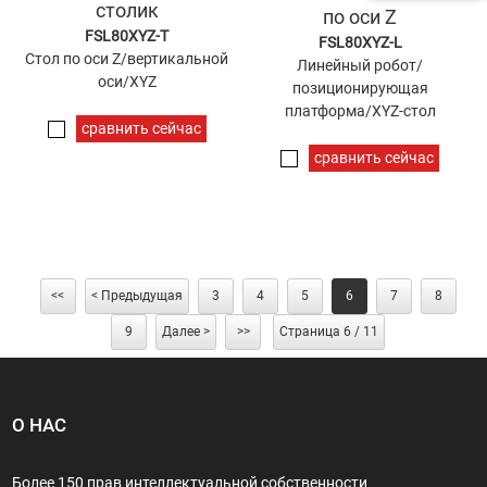
столик
по оси Z
FSL80XYZ-T
FSL80XYZ-L
Стол по оси Z/вертикальной
Линейный робот/
оси/XYZ
позиционирующая
платформа/XYZ-стол
сравнить сейчас
сравнить сейчас
<<
< Предыдущая
3
4
5
6
7
8
9
Далее >
>>
Страница 6 / 11
О НАС
Более 150 прав интеллектуальной собственности