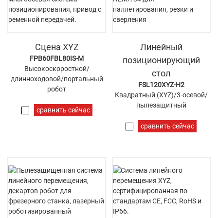
Сцена XYZ
Линейный
FPB60FBL80IS-M
позиционирующий
Высокоскоростной/
стол
длинноходовой/портальный
FSL120XYZ-H2
робот
Квадратный (XYZ)/3-осевой/
пылезащитный
сравнить сейчас
сравнить сейчас