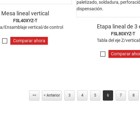
Mesa lineal vertical
FSL40XYZ-T
Etapa lineal de 3 
a/Ensamblaje vertical/de control
FSL80XYZ-T
Tabla del eje Z/vertica
Comparar ahora
Comparar aho
<<
< Anterior
3
4
5
6
7
8