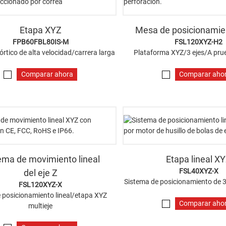
Etapa XYZ
Mesa de posicionamien
FPB60FBL80IS-M
FSL120XYZ-H2
órtico de alta velocidad/carrera larga
Plataforma XYZ/3 ejes/A pru
Comparar ahora
Comparar aho
ema de movimiento lineal
Etapa lineal X
FSL40XYZ-X
del eje Z
Sistema de posicionamiento de 
FSL120XYZ-X
 posicionamiento lineal/etapa XYZ
Comparar aho
multieje