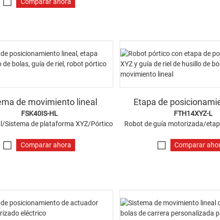
Comparar ahora
ema de movimiento lineal
Etapa de posicionami
FSK40IS-HL
FTH14XYZ-L
al/Sistema de plataforma XYZ/Pórtico
Robot de guía motorizada/etap
Comparar ahora
Comparar aho