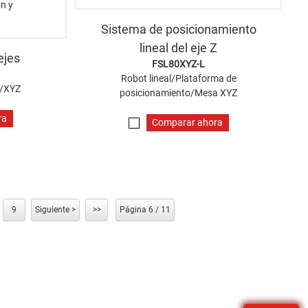
Sistema de posicionamiento
lineal del eje Z
ejes
FSL80XYZ-L
Robot lineal/Plataforma de
l/XYZ
posicionamiento/Mesa XYZ
ra
Comparar ahora
9
Siguiente >
>>
Página 6 / 11