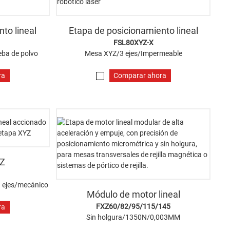
to lineal
Etapa de posicionamiento lineal
FSL80XYZ-X
eba de polvo
Mesa XYZ/3 ejes/Impermeable
ra
Comparar ahora
YZ
3 ejes/mecánico
Módulo de motor lineal
FXZ60/82/95/115/145
ra
Sin holgura/1350N/0,003MM