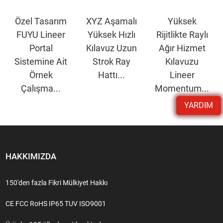
Özel Tasarım
XYZ Aşamalı
Yüksek
FUYU Lineer
Yüksek Hızlı
Rijitlikte Raylı
Portal
Kılavuz Uzun
Ağır Hizmet
Sistemine Ait
Strok Ray
Kılavuzu
Örnek
Hattı...
Lineer
Çalışma...
Momentum...
YARDIM
HAKKIMIZDA
150'den fazla Fikri Mülkiyet Hakkı
CE FCC RoHS IP65 TUV ISO9001