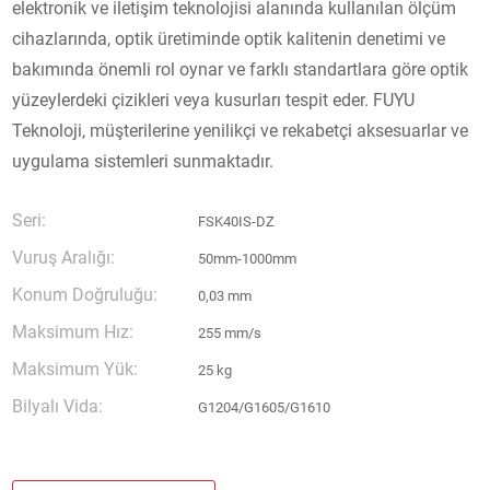
elektronik ve iletişim teknolojisi alanında kullanılan ölçüm
cihazlarında, optik üretiminde optik kalitenin denetimi ve
bakımında önemli rol oynar ve farklı standartlara göre optik
yüzeylerdeki çizikleri veya kusurları tespit eder. FUYU
Teknoloji, müşterilerine yenilikçi ve rekabetçi aksesuarlar ve
uygulama sistemleri sunmaktadır.
Seri:
FSK40IS-DZ
Vuruş Aralığı:
50mm-1000mm
Konum Doğruluğu:
0,03 mm
Maksimum Hız:
255 mm/s
Maksimum Yük:
25 kg
Bilyalı Vida:
G1204/G1605/G1610