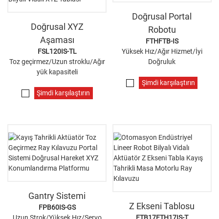
Doğrusal Portal
Doğrusal XYZ
Robotu
Aşaması
FTHFTB-IS
FSL120IS-TL
Yüksek Hız/Ağır Hizmet/İyi
Toz geçirmez/Uzun stroklu/Ağır
Doğruluk
yük kapasiteli
Şimdi karşılaştırın
Şimdi karşılaştırın
Gantry Sistemi
Z Ekseni Tablosu
FPB60IS-GS
Uzun Strok/Yüksek Hız/Servo
FTB17FTH17IS-T