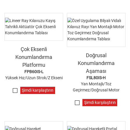
Çok Eksenli
Doğrusal
Konumlandırma
Konumlandırma
Platformu
Aşaması
FPB60IS-L
Yüksek Hız/Uzun Strok/Z Ekseni
FSL80IS-H
Yan Montajlı/Toz
Geçirmez/Doğrusal Motor
Şimdi karşılaştırın
Şimdi karşılaştırın