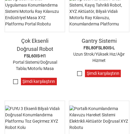
Çok Eksenli
Gantry Sistemi
FBL80FSL80IS-L
Doğrusal Robot
Uzun Strok/Yüksek Hız/Ağır
FSL60IS-H1
Hizmet
Portal Sistemi/Doğrusal
Tabla/Motorlu Masa
Şimdi karşılaştırın
Şimdi karşılaştırın