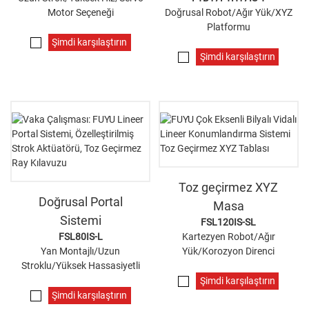
Motor Seçeneği
Doğrusal Robot/Ağır Yük/XYZ
Platformu
Şimdi karşılaştırın
Şimdi karşılaştırın
Toz geçirmez XYZ
Doğrusal Portal
Masa
Sistemi
FSL120IS-SL
FSL80IS-L
Kartezyen Robot/Ağır
Yan Montajlı/Uzun
Yük/Korozyon Direnci
Stroklu/Yüksek Hassasiyetli
Şimdi karşılaştırın
Şimdi karşılaştırın