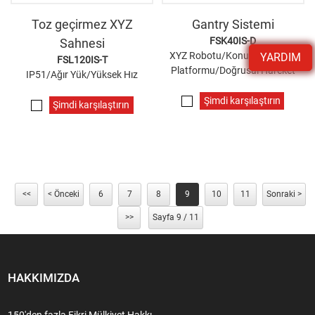
Toz geçirmez XYZ
Gantry Sistemi
FSK40IS-D
Sahnesi
XYZ Robotu/Konumlandırma
YARDIM
FSL120IS-T
Platformu/Doğrusal Hareket
IP51/Ağır Yük/Yüksek Hız
Şimdi karşılaştırın
Şimdi karşılaştırın
<<
< Önceki
6
7
8
9
10
11
Sonraki >
>>
Sayfa 9 / 11
HAKKIMIZDA
150'den fazla Fikri Mülkiyet Hakkı