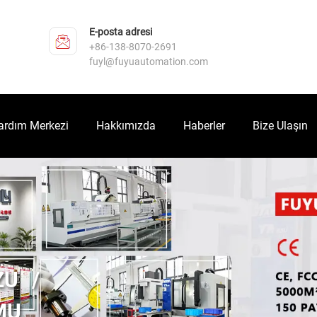
E-posta adresi
+86-138-8070-2691
fuyl@fuyuautomation.com
ardım Merkezi
Hakkımızda
Haberler
Bize Ulaşın
ZU
MU