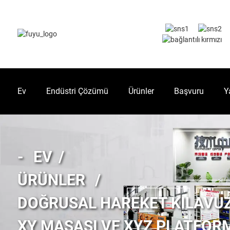
Ev
Endüstri Çözümü
Ürünler
Başvuru
Y
EV
ÜRÜNLER
DOĞRUSAL HAREKET KILAVU
XY MASASI VE XYZ PLATFOR