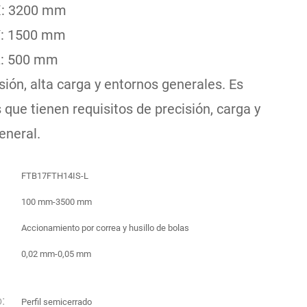
 X: 3200 mm
 Y: 1500 mm
 Z: 500 mm
ión, alta carga y entornos generales. Es
ue tienen requisitos de precisión, carga y
eneral.
FTB17FTH14IS-L
100 mm-3500 mm
Accionamiento por correa y husillo de bolas
0,02 mm-0,05 mm
:
Perfil semicerrado