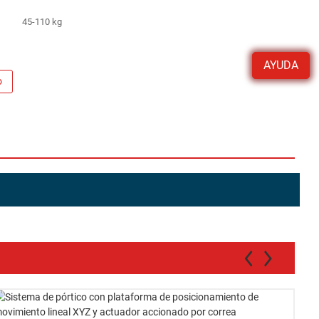
45-110 kg
AYUDA
o