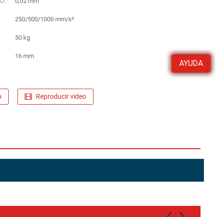
0,02 mm
250/500/1000 mm/s²
50 kg
16 mm
AYUDA
o
Reproducir video