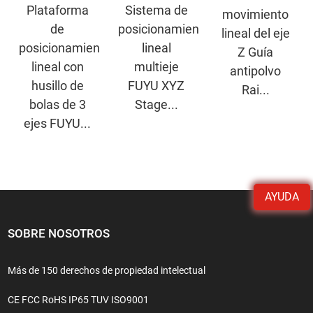
Plataforma
Sistema de
movimiento
de
posicionamiento
lineal del eje
posicionamiento
lineal
Z Guía
lineal con
multieje
antipolvo
husillo de
FUYU XYZ
Rai...
bolas de 3
Stage...
ejes FUYU...
AYUDA
SOBRE NOSOTROS
Más de 150 derechos de propiedad intelectual
CE FCC RoHS IP65 TUV ISO9001