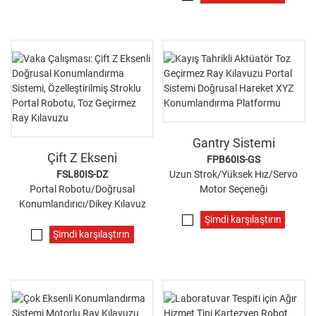
Gantry Sistemi
Çift Z Ekseni
FPB60IS-GS
FSL80IS-DZ
Uzun Strok/Yüksek Hız/Servo
Portal Robotu/Doğrusal
Motor Seçeneği
Konumlandırıcı/Dikey Kılavuz
Şimdi karşılaştırın
Şimdi karşılaştırın