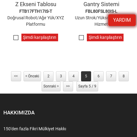
Z Ekseni Tablosu
Gantry Sistemi
FTB17FTH17IS-T
FBL80FSL80IS-L
Doğrusal Robot/Ağır Yük/XYZ
Uzun Strok/Yüksek Hız/Ağır
YARDIM
Platformu
Hizmet
Şimdi karşılaştırın
Şimdi karşılaştırın
<<
< Önceki
2
3
4
5
6
7
8
Sonraki >
>>
Sayfa 5 / 9
HAKKIMIZDA
150'den fazla Fikri Mülkiyet Hakkı