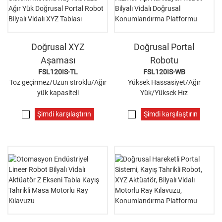
Doğrusal XYZ
Doğrusal Portal
Aşaması
Robotu
FSL120IS-TL
FSL120IS-WB
Toz geçirmez/Uzun stroklu/Ağır
Yüksek Hassasiyet/Ağır
yük kapasiteli
Yük/Yüksek Hız
Şimdi karşılaştırın
Şimdi karşılaştırın