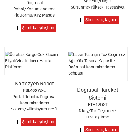
Ağır Yük/Düşük
Doğrusal
Sürtünme/Yüksek Hassasiyet
Robot/Konumlandırma
Platformu/XYZ Masası
Şimdi karşılaştırın
Şimdi karşılaştırın
Kartezyen Robot
Doğrusal Hareket
FSL40XYZ-L
Portal Robotu/Doğrusal
Sistemi
Konumlandırma
FTH17IS-T
Sistemi/Alüminyum Profil
Dikey/Toz Geçirmez/
Özelleştirme
Şimdi karşılaştırın
Şimdi karşılaştırın