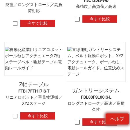
FSL120IS-WB
防塵／ロングストローク／高負
高精度／高負荷／高速
荷対応
今すぐ比較
今すぐ比較
Z軸テーブル
ガントリーシステム
FTB17FTH17IS-T
リニアロボット／重量物運搬／
FBL80FSL80IS-L
XYZステージ
ロングストローク／高速／高耐
久性
今すぐ比較
ヘルプ
今すぐ比較