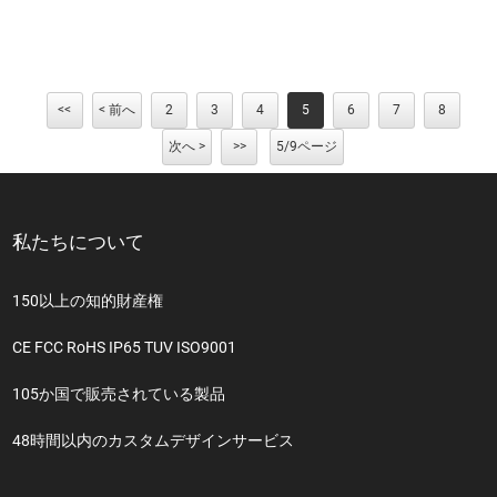
<<
< 前へ
2
3
4
5
6
7
8
次へ >
>>
5/9ページ
私たちについて
150以上の知的財産権
CE FCC RoHS IP65 TUV ISO9001
105か国で販売されている製品
48時間以内のカスタムデザインサービス