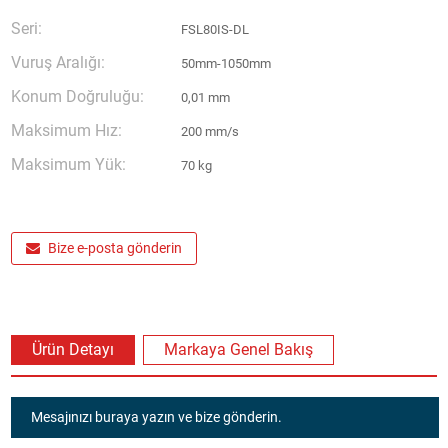
Seri:
FSL80IS-DL
Vuruş Aralığı:
50mm-1050mm
Konum Doğruluğu:
0,01 mm
Maksimum Hız:
200 mm/s
Maksimum Yük:
70 kg
Bize e-posta gönderin
Ürün Detayı
Markaya Genel Bakış
Mesajınızı buraya yazın ve bize gönderin.