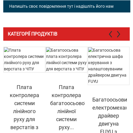
Напишіть своє повідомлення тут і надішліть його нам
КАТЕГОРІЇ ПРОДУКТІВ
Плата
Плата
контролера
контролера
Багатоосьовий
системи
багатоосьової
електромеханіч
лінійного
лінійної
драйвер
руху для
системи
двигуна
верстатів з
руху...
FUYU з