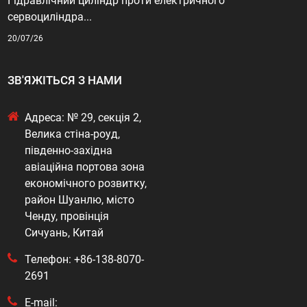
Гідравлічний циліндр проти електричного
сервоциліндра...
20/07/26
ЗВ'ЯЖІТЬСЯ З НАМИ
Адреса: № 29, секція 2,
Велика стіна-роуд,
південно-західна
авіаційна портова зона
економічного розвитку,
район Шуанлю, місто
Ченду, провінція
Сичуань, Китай
Телефон: +86-138-8070-
2691
E-mail: