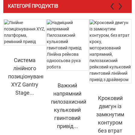
КАТЕГОРІЇ ПРОДУКТІВ
Система
лінійного
позиціонування
XYZ Gantry
Важкий
Stage...
напрямний
Кроковий
пилозахисний
двигун із
кульковий
замкнутим
гвинтовий
контуром
привід...
без втрат