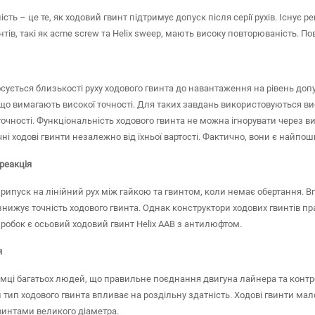
сть – це те, як ходовий гвинт підтримує допуск після серії рухів. Існує
нтів, такі як acme screw та Helix sweep, мають високу повторюваність. 
осується близькості руху ходового гвинта до навантаження на рівень доп
що вимагають високої точності. Для таких завдань використовуються вис
точності. Функціональність ходового гвинта не можна ігнорувати через ви
чні ходові гвинти незалежно від їхньої вартості. Фактично, вони є най
 реакція
рипуск на лінійний рух між гайкою та гвинтом, коли немає обертання. 
знижує точність ходового гвинта. Однак конструктори ходових гвинтів п
робок є осьовий ходовий гвинт Helix AAB з антилюфтом.
я
мці багатьох людей, що правильне поєднання двигуна лайнера та контр
тип ходового гвинта впливає на роздільну здатність. Ходові гвинти мал
интами великого діаметра.