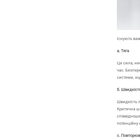
Існують важ
а. Тяга
Це сила, не
час. Безпер
системи, хо
б. Швидкіст
Швидкість л
Критична шв
співвідноше
потенційну 
c. Повторюв