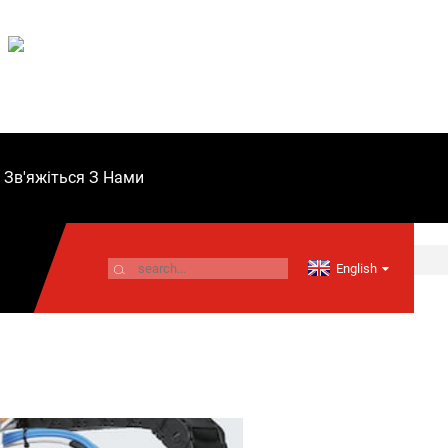
Зв'яжіться З Нами
English