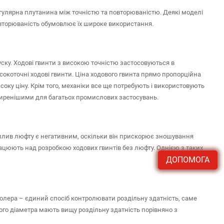
 регулярна плутанина між точністю та повторюваністю. Деякі моделі
Повторюваність обумовлює їх широке використання.
уску. Ходові гвинти з високою точністю застосовуються в
окоточні ходові гвинти. Ціна ходового гвинта прямо пропорційна
соку ціну. Крім того, механіки все ще потребують і використовують
поширенішими для багатьох промислових застосувань.
Вплив люфту є негативним, оскільки він прискорює зношування
рацюють над розробкою ходових гвинтів без люфту. Однією з таких
ДОПОМОГА
олера – єдиний спосіб контролювати роздільну здатність, саме
ого діаметра мають вищу роздільну здатність порівняно з