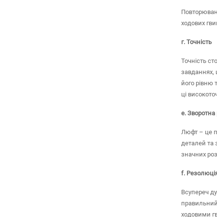
Повторювані
ходових гви
г. Точність
Точність ст
завданнях, 
його рівню 
ці високото
e. Зворотна
Люфт – це п
деталей та 
значних роз
f. Резолюці
Всупереч ду
правильний 
ходовими гв