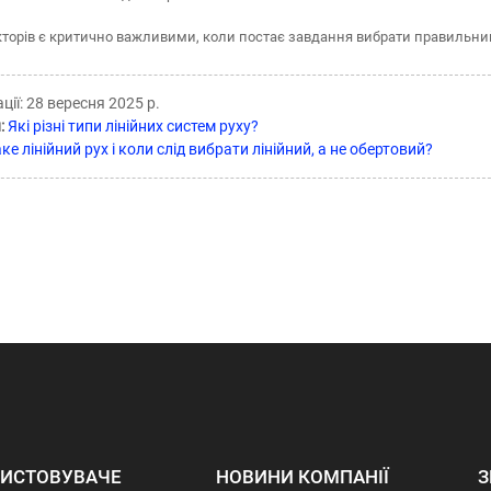
кторів є критично важливими, коли постає завдання вибрати правильни
ції: 28 вересня 2025 р.
:
Які різні типи лінійних систем руху?
ке лінійний рух і коли слід вибрати лінійний, а не обертовий?
ИСТОВУВАЧЕ
НОВИНИ КОМПАНІЇ
З