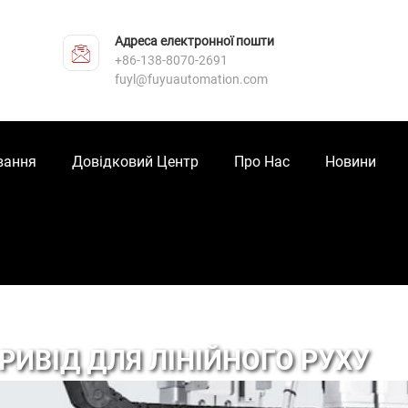
Адреса електронної пошти
+86-138-8070-2691
fuyl@fuyuautomation.com
вання
Довідковий Центр
Про Нас
Новини
РИВІД ДЛЯ ЛІНІЙНОГО РУХУ