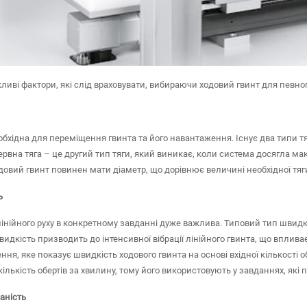
ливі фактори, які слід враховувати, вибираючи ходовий гвинт для певног
обхідна для переміщення гвинта та його навантаження. Існує два типи тя
ервна тяга – це другий тип тяги, який виникає, коли система досягла ма
довий гвинт повинен мати діаметр, що дорівнює величині необхідної тяги
ь
інійного руху в конкретному завданні дуже важлива. Типовий тип швидко
идкість призводить до інтенсивної вібрації лінійного гвинта, що вплива
ння, яке показує швидкість ходового гвинта на основі вхідної кількості 
кількість обертів за хвилину, тому його використовують у завданнях, які
аність