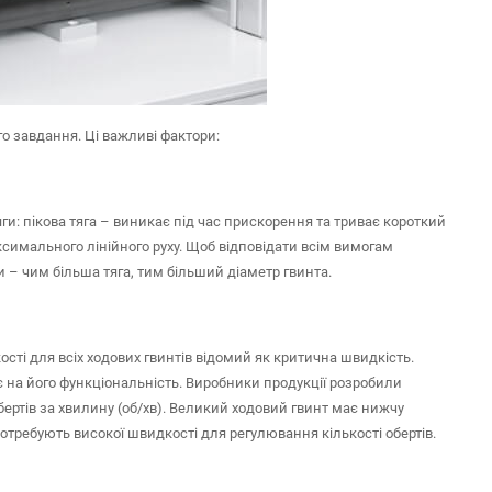
о завдання. Ці важливі фактори:
ги: пікова тяга – виникає під час прискорення та триває короткий
ксимального лінійного руху. Щоб відповідати всім вимогам
 – чим більша тяга, тим більший діаметр гвинта.
сті для всіх ходових гвинтів відомий як критична швидкість.
є на його функціональність. Виробники продукції розробили
обертів за хвилину (об/хв). Великий ходовий гвинт має нижчу
 потребують високої швидкості для регулювання кількості обертів.