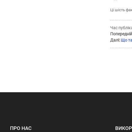
Ці шість фа
Час публіка
Попередній
Далі:
Що та
ПРО НАС
ВИКОР