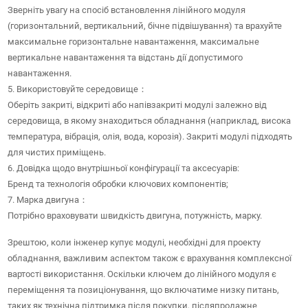
Зверніть увагу на спосіб встановлення лінійного модуля
(горизонтальний, вертикальний, бічне підвішування) та врахуйте
максимальне горизонтальне навантаження, максимальне
вертикальне навантаження та відстань дії допустимого
навантаження.
5. Використовуйте середовище：
Оберіть закриті, відкриті або напівзакриті модулі залежно від
середовища, в якому знаходиться обладнання (наприклад, висока
температура, вібрація, олія, вода, корозія). Закриті модулі підходять
для чистих приміщень.
6. Довідка щодо внутрішньої конфігурації та аксесуарів:
Бренд та технологія обробки ключових компонентів;
7. Марка двигуна：
Потрібно враховувати швидкість двигуна, потужність, марку.
Зрештою, коли інженер купує модулі, необхідні для проекту
обладнання, важливим аспектом також є врахування комплексної
вартості використання. Оскільки ключем до лінійного модуля є
переміщення та позиціонування, що включатиме низку питань,
таких як технічна підтримка після покупки, післяпродажне