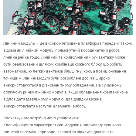
Лінійний модуль — це високоінтегрована платформа передачі, також
відома як лінійний модуль, прямокутний координатний робот,
лінійна рейка тощо. Лінійний та криволінійний рух вантажу може
бути реалізований шляхом комбінації кожного блоку, що робить
автоматизацію легких вантажів більш гнучкою, а позиціонування —
точнішим. Лінійні модулі були розроблені досі та широко
використовуються в різноманітному обладнанні. На сучасному
сліпучому ринку лінійних модулів, якщо обладнання компанії хоче
відповідати ідеальному модулю, для довідки можна
використовувати наступні елементи вибору.
Спочатку нам потрібно чітко усвідомити:
Класифікація та характеристики модулів (наприклад: кульково-
гвинтові та ремінні приводи, закриті та відкриті, двовісні та