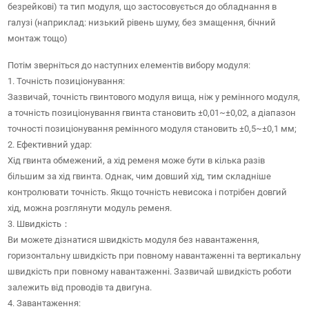
безрейкові) та тип модуля, що застосовується до обладнання в
галузі (наприклад: низький рівень шуму, без змащення, бічний
монтаж тощо)
Потім зверніться до наступних елементів вибору модуля:
1. Точність позиціонування:
Зазвичай, точність гвинтового модуля вища, ніж у ремінного модуля,
а точність позиціонування гвинта становить ±0,01~±0,02, а діапазон
точності позиціонування ремінного модуля становить ±0,5~±0,1 мм;
2. Ефективний удар:
Хід гвинта обмежений, а хід ременя може бути в кілька разів
більшим за хід гвинта. Однак, чим довший хід, тим складніше
контролювати точність. Якщо точність невисока і потрібен довгий
хід, можна розглянути модуль ременя.
3. Швидкість：
Ви можете дізнатися швидкість модуля без навантаження,
горизонтальну швидкість при повному навантаженні та вертикальну
швидкість при повному навантаженні. Зазвичай швидкість роботи
залежить від проводів та двигуна.
4. Завантаження: