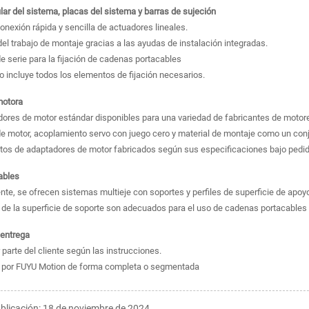
ar del sistema, placas del sistema y barras de sujeción
conexión rápida y sencilla de actuadores lineales.
el trabajo de montaje gracias a las ayudas de instalación integradas.
e serie para la fijación de cadenas portacables
ro incluye todos los elementos de fijación necesarios.
motora
adores de motor estándar disponibles para una variedad de fabricantes de motore
de motor, acoplamiento servo con juego cero y material de montaje como un con
etos de adaptadores de motor fabricados según sus especificaciones bajo pedid
ables
nte, se ofrecen sistemas multieje con soportes y perfiles de superficie de apoy
s de la superficie de soporte son adecuados para el uso de cadenas portacables 
entrega
 parte del cliente según las instrucciones.
 por FUYU Motion de forma completa o segmentada
blicación: 18 de noviembre de 2024