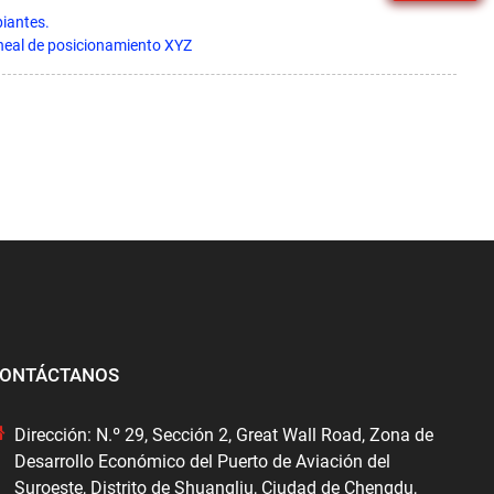
iantes.
ineal de posicionamiento XYZ
ONTÁCTANOS
Dirección: N.º 29, Sección 2, Great Wall Road, Zona de
Desarrollo Económico del Puerto de Aviación del
Suroeste, Distrito de Shuangliu, Ciudad de Chengdu,