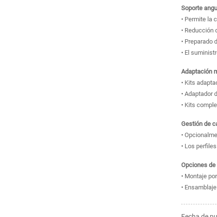
Soporte angul
• Permite la 
• Reducción d
• Preparado d
• El suminist
Adaptación 
• Kits adapt
• Adaptador 
• Kits compl
Gestión de c
• Opcionalme
• Los perfile
Opciones de 
• Montaje por
• Ensamblaje
Fecha de pu