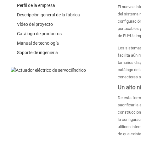
Perfil de la empresa
El nuevo sist
del sistema 
Descripción general de la fábrica
configuració
Vídeo del proyecto
portacables 
Catálogo de productos
de FUYU simpl
Manual de tecnología
Los sistemas
Soporte de ingeniería
facilita aún 
tamaños disp
catálogo del
conectores s
Un alto n
De esta forma
sacrificar la
construccion
la configurac
utilicen inte
de que exista