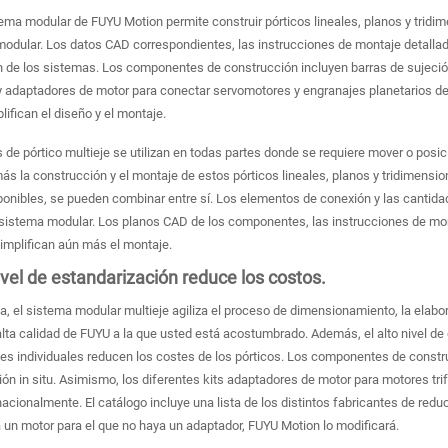
ema modular de FUYU Motion permite construir pórticos lineales, planos y tridim
modular. Los datos CAD correspondientes, las instrucciones de montaje detallad
n de los sistemas. Los componentes de construcción incluyen barras de sujeció
y adaptadores de motor para conectar servomotores y engranajes planetarios d
ifican el diseño y el montaje.
 de pórtico multieje se utilizan en todas partes donde se requiere mover o posi
más la construcción y el montaje de estos pórticos lineales, planos y tridimensi
onibles, se pueden combinar entre sí. Los elementos de conexión y las cantida
 sistema modular. Los planos CAD de los componentes, las instrucciones de mon
implifican aún más el montaje.
ivel de estandarización reduce los costos.
, el sistema modular multieje agiliza el proceso de dimensionamiento, la elabo
 alta calidad de FUYU a la que usted está acostumbrado. Además, el alto nivel de
es individuales reducen los costes de los pórticos. Los componentes de constru
ión in situ. Asimismo, los diferentes kits adaptadores de motor para motores t
rnacionalmente. El catálogo incluye una lista de los distintos fabricantes de re
 un motor para el que no haya un adaptador, FUYU Motion lo modificará.