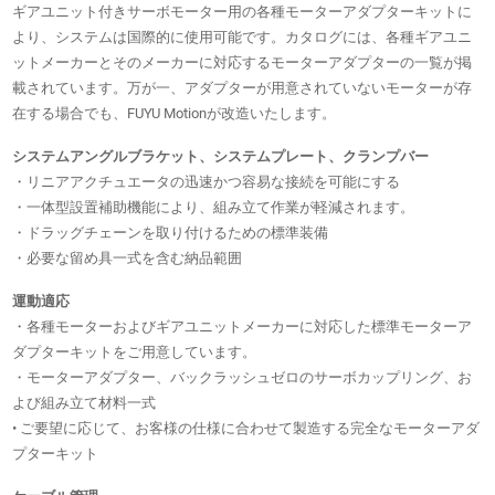
ギアユニット付きサーボモーター用の各種モーターアダプターキットに
より、システムは国際的に使用可能です。カタログには、各種ギアユニ
ットメーカーとそのメーカーに対応するモーターアダプターの一覧が掲
載されています。万が一、アダプターが用意されていないモーターが存
在する場合でも、FUYU Motionが改造いたします。
システムアングルブラケット、システムプレート、クランプバー
・リニアアクチュエータの迅速かつ容易な接続を可能にする
・一体型設置補助機能により、組み立て作業が軽減されます。
・ドラッグチェーンを取り付けるための標準装備
・必要な留め具一式を含む納品範囲
運動適応
・各種モーターおよびギアユニットメーカーに対応した標準モーターア
ダプターキットをご用意しています。
・モーターアダプター、バックラッシュゼロのサーボカップリング、お
よび組み立て材料一式
• ご要望に応じて、お客様の仕様に合わせて製造する完全なモーターアダ
プターキット