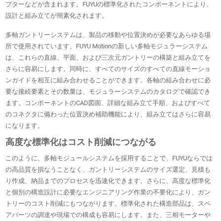
プターなどが含まれます。FUYUの標準化されたコンポーネントにより、
設計と組み立てが簡素化されます。
多軸ガントリーシステムは、製品の移動や位置決めが必要なあらゆる場
所で使用されています。FUYU Motionの新しい多軸モジュラーシステム
は、これらの直線、平面、および三次元ガントリーの構築と組み立てを
さらに容易にします。同時に、すべてのサイズのすべての直線モーショ
ンガイドを相互に組み合わせることができます。各軸の組み合わせに必
要な接続要素とその数量は、モジュラーシステムのカタログで確認でき
ます。コンポーネントのCAD図面、詳細な組み立て手順、およびすべて
のコネクタに備わった位置決め補助機能により、組み立てはさらに容易
になります。
高度な標準化はコスト削減につながる
このように、多軸モジュールシステムを採用することで、FUYUならでは
の高品質を損なうことなく、ガントリーシステムのサイズ選定、見積も
り作成、納品までのプロセスを迅速化できます。さらに、高度な標準化
と個別の構造設計に必要なエンジニアリング作業の不要化により、ガン
トリーのコスト削減にもつながります。標準化された構造部品は、スペ
アパーツの調達や現場での構成も容易にします。また、三相モーターや