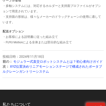
ケーブル管理
・多軸システムには、対応するホルダーと支持面プロファイルがオプシ
ョンで用意されています。
・支持面の形状は、様々なメーカーのドラッグチェーンの使用に適して
います。
配送オプション
・お客様による説明書に従った組み立て
・FUYU Motionによる全体または部分的な組み立て
投稿日時：2024年11月18日
前の：
モジュラー式直交ロボットシステムとは？初心者向けガイド
次：
XYZ位置決めリニアモーションステージで構成されたポータブ
ルクレーンガントリーシステム
私たちについて