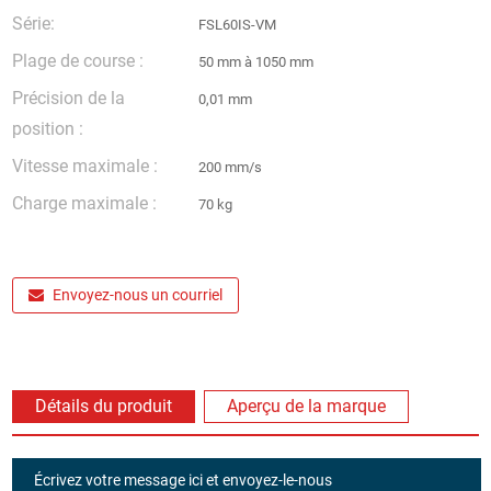
Série:
FSL60IS-VM
Plage de course :
50 mm à 1050 mm
Précision de la
0,01 mm
position :
Vitesse maximale :
200 mm/s
Charge maximale :
70 kg
Envoyez-nous un courriel
Détails du produit
Aperçu de la marque
Écrivez votre message ici et envoyez-le-nous