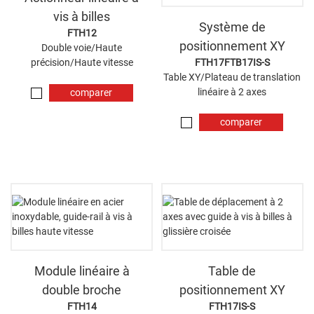
vis à billes
Système de
FTH12
positionnement XY
Double voie/Haute
précision/Haute vitesse
FTH17FTB17IS-S
Table XY/Plateau de translation
linéaire à 2 axes
comparer
maintenant
comparer
maintenant
Module linéaire à
Table de
double broche
positionnement XY
FTH14
FTH17IS-S