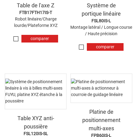
Table de l'axe Z
Système de
FTB17FTH17IS-T
portique linéaire
Robot linéaire/Charge
FSL80IS-L
lourde/Plateforme XYZ
Montage latéral / Longue course
/ Haute précision
comparer
maintenant
comparer
maintenant
Platine de
Table XYZ anti-
positionnement
poussière
multi-axes
FSL120IS-SL
FPB60IS-L