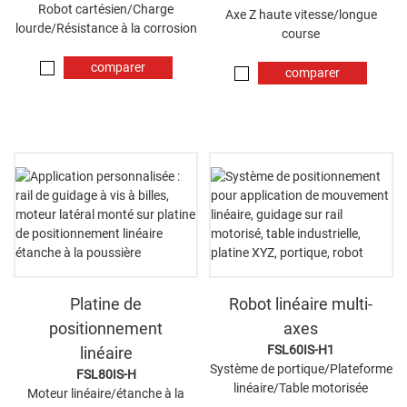
Robot cartésien/Charge
Axe Z haute vitesse/longue
lourde/Résistance à la corrosion
course
comparer
comparer
maintenant
maintenant
Platine de
Robot linéaire multi-
positionnement
axes
FSL60IS-H1
linéaire
Système de portique/Plateforme
FSL80IS-H
linéaire/Table motorisée
Moteur linéaire/étanche à la