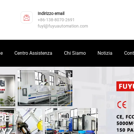
Indirizzo email
+86-138-8070-2691
fuyl@fuyuautomation.com
ne
Centro Assistenza
Chi Siamo
Notizia
Cont
RE
XYZ