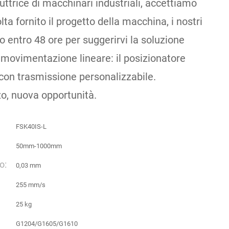
uttrice di macchinari industriali, accettiamo
a fornito il progetto della macchina, i nostri
o entro 48 ore per suggerirvi la soluzione
i movimentazione lineare: il posizionatore
con trasmissione personalizzabile.
o, nuova opportunità.
FSK40IS-L
50mm-1000mm
o:
0,03 mm
255 mm/s
25 kg
G1204/G1605/G1610