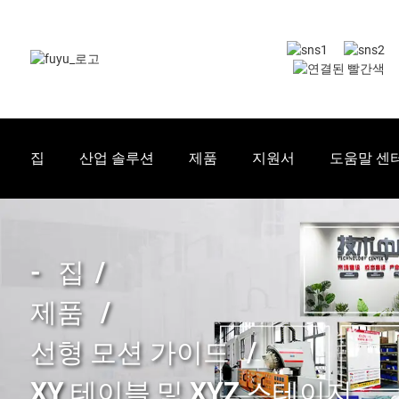
집
산업 솔루션
제품
지원서
도움말 센
집
제품
선형 모션 가이드
XY 테이블 및 XYZ 스테이지