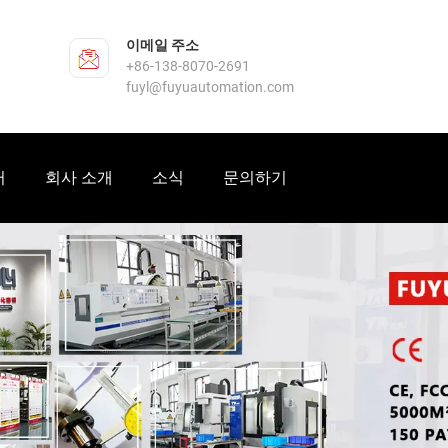
이메일 주소
+86-138-8070-2691
fuyl@fuyuautomation.com
터
회사 소개
소식
문의하기