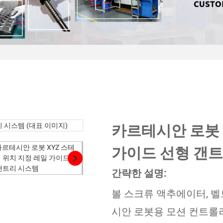
카르테시안 로봇 
가이드 선형 갠
간략한 설명:
볼 스크류 액추에이터, 벨
시안 로봇용 모션 컨트롤러. CE