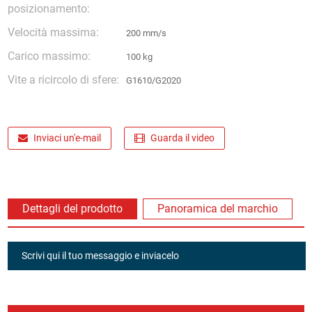
posizionamento:
Velocità massima:
200 mm/s
Carico massimo:
100 kg
Vite a ricircolo di sfere:
G1610/G2020
Inviaci un'e-mail
Guarda il video
Dettagli del prodotto
Panoramica del marchio
Scrivi qui il tuo messaggio e inviacelo