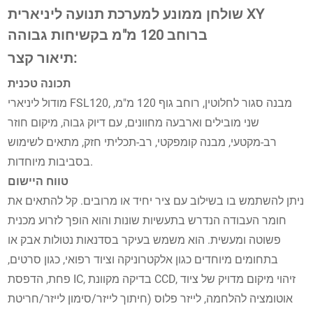
שולחן ממונע למערכת תנועה ליניארית XY
ברוחב 120 מ"מ בקשיחות גבוהה
תיאור קצר:
תכונה טכנית
מודול ליניארי FSL120, מבנה סגור לחלוטין, רוחב גוף 120 מ"מ,
שני מובילים וארבעה מחוונים, עם דיוק גבוה, מיקום חוזר
רב-מקטעי, מבנה קומפקטי, רב-תכליתי חזק, מתאים לשימוש
בסביבות מיוחדות.
טווח היישום
ניתן להשתמש בו בשילוב עם ציר יחיד או מרובים. קל להתאים את
חומר העבודה הנדרש בתעשיות שונות והוא הופך לזרוע מכנית
פשוטה ומעשית. הוא משמש בעיקר בסדנאות נטולות אבק או
בתחומים מיוחדים כגון אלקטרוניקה וציוד רפואי, כגון סרטים,
פחת, הדפסת IC, בדיקה מקוונת CCD, זיהוי מיקום מדויק של ציוד
אוטומציה להלחמה, לייזר פלוס (חיתוך לייזר/סימון לייזר/חריטת