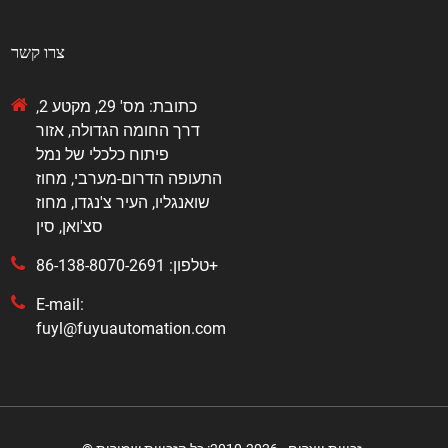
צרו קשר
כתובת: מס' 29, מקטע 2,
דרך החומה הגדולה, אזור
פיתוח כלכלי של נמל
התעופה הדרום-מערבי, מחוז
שואנגליו, העיר צ'נגדו, מחוז
סצ'ואן, סין
טלפון: 86-138-8070-2691+
E-mail:
fuyl@fuyuautomation.com