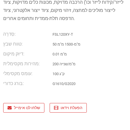
לייזר/קידוח לייזר וכו') הרכבה מדויקת, מכונות כלים מדויקות, ציוד
לייצור מוליכים למחצה, זיהוי מיקום, ציוד ייצור אלקטרוני, ציוד
הדפסה תלת-ממדית ותחומים אחרים.
סִדרָה:
FSL120XY-T
טווח שבץ:
50 מ"מ-1500 מ"מ
דיוק מיקום:
0.01 מ"מ
מהירות מקסימלית:
200 מ"מ/שנייה
עומס מקסימלי:
100 ק"ג
בורג כדורי:
G1610/G2020
הפעלת וידאו
שלחו לנו אימייל