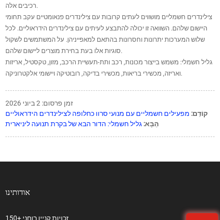
רכיבים אלה.
צילינדרים חשמליים מושווים לעתים קרובות עם צילינדרים פנאומטיים עקב תחומי
היישום שלהם. השוואה זו יכולה להתבצע לעיתים עם צילינדרים הידראוליים. לכל
שלוש המערכות יתרונות וחסרונות בהתאם למאפייניהן. על המשתמשים לשקול
סוגיות אלו בעת בחירת מוצרים ליישום שלהם.
גליל חשמלי: משמש בייצור מכונות, רכב ותת-תעשיית הרכב, מזון, טקסטיל, אריזות
ואריזה, מכשירי בריאות, מכשירי בדיקה, רובוטיקה ויישומי אלקטרוניקה.
זמן פרסום: 2 ביוני 2026
קוֹדֵם:
מפעילים חשמליים עם מנועי סרוו כחלופה לצילינדרים הידראוליים
הַבָּא:
גליל חשמלי: הדור הבא של בקרת תנועה ליניארית
אודותינו
150+ זכויות קניין רוחני