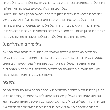
הידראוליים משתמשים בכוח הנוזל כנוזל. הם מהווים את חלק התנועה הליניארית
של רכיבי המעגל הבסיסיים במערכות הידראוליות.
צילינדרים הידראוליים עדיפים במקומות בהם נדרשת הספק גבוה. שמן משמש
בדרך כלל כנוזל. מכיוון שהנוזל אינו דחיס במערכות אלו, דיוק המיקום של
צילינדרים הידראוליים טוב יותר מזה של צילינדרים פנאומטיים. בקרת מהירות
ובקרת כוח גם הן טובות יותר מאשר צילינדרים פנאומטיים. מערכות הידראוליות הן
מערכות מורכבות ומלוכלכות. הבליטה שלהן דורשת הנדסה טובה.
3. צילינדרים חשמליים
צילינדרים חשמליים מופרדים ממערכות אחרות ובעלי מבנה מכני. התנועה
מסופקת על ידי ציר בורג הממוקם בגוף. בורג הכדור מאפשר העברת כוח על ידי
המרת התנועה המעגלית שהוא מקבל מהמנוע לתנועה ליניארית. בהתאם
למוצרים המכניים המשמשים בצילינדרים חשמליים ולסוג המנוע, ניתנים דיוק
מיקום גבוה, בקרת מהירות ובקרת כוח.
תַקצִיר:
ההיגיון הבסיסי של צילינדרים חשמליים הוא לספק עבודה שימושית על ידי המרת
התנועה הסיבובית (מעגלית) של רכיב הנעה לתנועה לינארית (לינארית). דגמי
הצילינדרים החשמליים נבדלים בהתאם לסוג המנוע שיספק תנועה סיבובית, סוג
ציר הבורג שיספק תנועה לינארית וסוגי החיבורים המאפשרים שילוב של שני