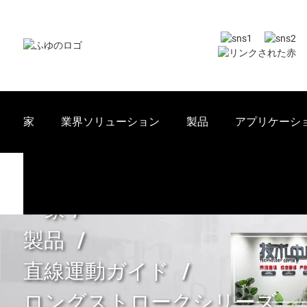
家
業界ソリューション
製品
アプリケーシ
家
製品
直線運動ガイド
ロングストロークシリーズ