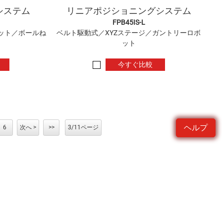
システム
リニアポジショニングシステム
FPB45IS-L
ット／ボールね
ベルト駆動式／XYZステージ／ガントリーロボ
ット
今すぐ比較
ヘルプ
6
次へ >
>>
3/11ページ