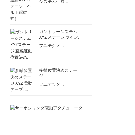
システム生成...
ガントリーシステム
XYZ ステージ ライン...
フユテクノ...
多軸位置決めステー
ジ...
フユテック...