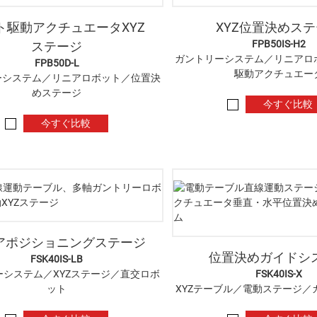
ト駆動アクチュエータXYZ
XYZ位置決めス
FPB50IS-H2
ステージ
ガントリーシステム／リニアロ
FPB50D-L
駆動アクチュエー
ーシステム／リニアロボット／位置決
めステージ
今すぐ比較
今すぐ比較
アポジショニングステージ
位置決めガイドシ
FSK40IS-LB
ーシステム／XYZステージ／直交ロボ
FSK40IS-X
ット
XYZテーブル／電動ステージ／