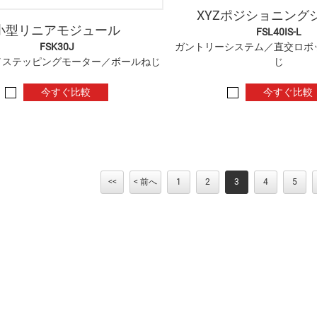
XYZポジショニング
小型リニアモジュール
FSL40IS-L
FSK30J
ガントリーシステム／直交ロボ
／ステッピングモーター／ボールねじ
じ
今すぐ比較
今すぐ比較
<<
< 前へ
1
2
3
4
5