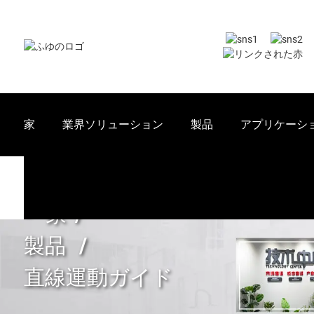
家
業界ソリューション
製品
アプリケーシ
家
製品
直線運動ガイド