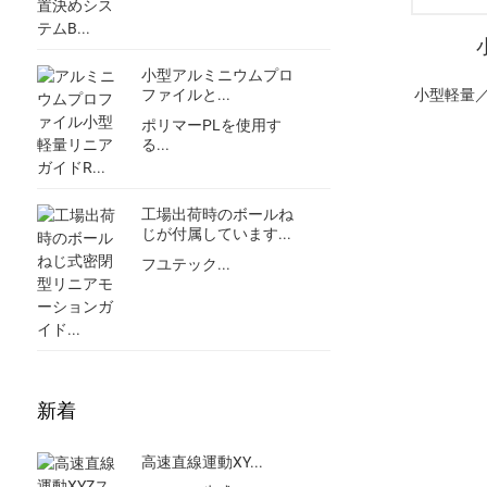
小型アルミニウムプロ
ファイルと...
小型軽量
ポリマーPLを使用す
る...
工場出荷時のボールね
じが付属しています...
フユテック...
新着
高速直線運動XY...