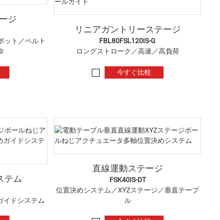
テージ
リニアガントリーステージ
ボット／ベルト
FBL80FSL120IS-G
タ
ロングストローク／高速／高負荷
今すぐ比較
直線運動ステージ
ステム
FSK40IS-DT
位置決めシステム／XYZステージ／垂直テーブ
ガイドシステム
ル