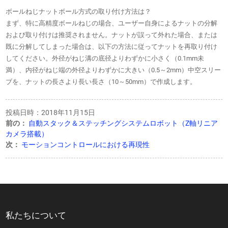
ボールねじナットボール方式の取り付け方法は？
まず、特に高精度ボールねじの場合、ユーザー自身によるナットの分解
および取り付けは推奨されません。ナットが誤って外れた場合、または
既に分解してしまった場合は、以下の方法に従ってナットを再取り付け
してください。外径がねじ溝の底径よりわずかに小さく（0.1mm未
満）、内径がねじ端の外径よりわずかに大きい（0.5～2mm）中空スリー
ブを、ナットの長さより長い長さ（10～50mm）で作成します。
投稿日時：2018年11月15日
前の：
自動スタック＆ステッチングシステムロボット（Z軸リニア
カメラ搭載）
次：
モーションコントロールにおける再現性
私たちについて