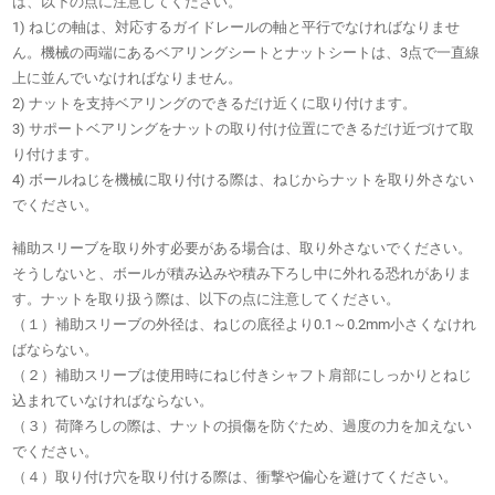
は、以下の点に注意してください。
1) ねじの軸は、対応するガイドレールの軸と平行でなければなりませ
ん。機械の両端にあるベアリングシートとナットシートは、3点で一直線
上に並んでいなければなりません。
2) ナットを支持ベアリングのできるだけ近くに取り付けます。
3) サポートベアリングをナットの取り付け位置にできるだけ近づけて取
り付けます。
4) ボールねじを機械に取り付ける際は、ねじからナットを取り外さない
でください。
補助スリーブを取り外す必要がある場合は、取り外さないでください。
そうしないと、ボールが積み込みや積み下ろし中に外れる恐れがありま
す。ナットを取り扱う際は、以下の点に注意してください。
（１）補助スリーブの外径は、ねじの底径より0.1～0.2mm小さくなけれ
ばならない。
（２）補助スリーブは使用時にねじ付きシャフト肩部にしっかりとねじ
込まれていなければならない。
（３）荷降ろしの際は、ナットの損傷を防ぐため、過度の力を加えない
でください。
（４）取り付け穴を取り付ける際は、衝撃や偏心を避けてください。