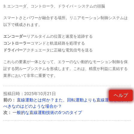
3. エンコーダ、コントローラ、ドライバ – システムの頭脳
スマートさとパワーが融合する場所。リニアモーション制御システムは
以下で構成されます。
エンコーダー
リアルタイムの位置と速度を追跡する
コントローラー
コマンドと軌道経路を処理する
ドライバー
アクチュエータに正確な電気信号を送る
これらの要素が一体となって、エラーのない動的なモーション制御を保
証する閉ループシステムを形成します。これは、精度が利益に直結する
業界において非常に重要です。
投稿日時：2025年10月21日
ヘルプ
前の：
直線運動とは何か？また、回転運動よりも直線運動を選択す
べきなのはどのような場合か？
次：
一般的な直線運動技術の5つのタイプ