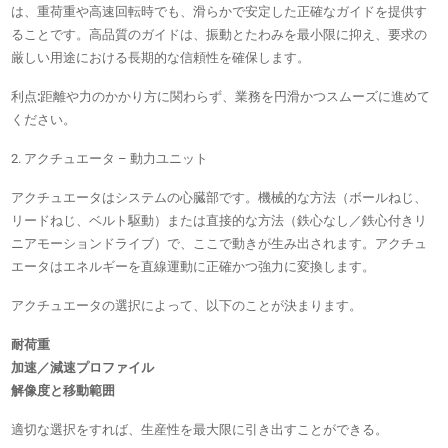
は、重荷重や高速回転時でも、滑らかで安定した正確なガイドを提供す
ることです。高品質のガイドは、振動とたわみを最小限に抑え、要求の
厳しい用途における長期的な信頼性を確保します。
利点
:
距離や力のかかり方に関わらず、業務を円滑かつスムーズに進めて
ください。
2. アクチュエータ – 動力ユニット
アクチュエータはシステムの心臓部です。機械的な方法（ボールねじ、
リードねじ、ベルト駆動）または直接的な方法（鉄心なし／鉄心付きリ
ニアモーションドライブ）で、ここで動きが生み出されます。アクチュ
エータはエネルギーを直線運動に正確かつ強力に変換します。
アクチュエータの選択によって、以下のことが決まります。
耐荷重
加速／減速プロファイル
解像度と移動範囲
適切な選択をすれば、生産性を最大限に引き出すことができる。