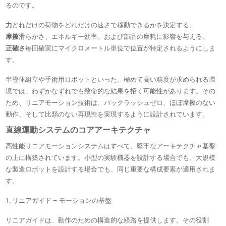
るのです。
力
どれだけの荷物をどれだけの速さで移動できるかを決定する。
摩擦
滑らかさ、エネルギー効率、および部品の摩耗に影響を与える。
正確さ
毎回確実にマイクロメートル単位で位置が特定されるようにしま
す。
半導体組立や手術用ロボットといっ​​た、極めて高い精度が求められる環
境では、わずかなずれでも致命的な結果を招く可能性があります。その
ため、リニアモーション技術は、バックラッシュゼロ、ほぼ摩擦のない
動作、そして比類のない再現性を実現するように設計されています。
直線運動システムのコアアーキテクチャ
高性能リニアモーションシステムはすべて、堅牢なアーキテクチャ基盤
の上に構築されています。小型の実験機器を設計する場合でも、大規模
な製造ロボットを設計する場合でも、同じ重要な構成要素が適用されま
す。
1. リニアガイド – モーションの基盤
リニアガイドは、動作のための構造的な経路を提供します。その役割